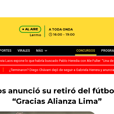
AL AIRE
A TODA ONDA
16:00 - 19:00
Lermo
PORTES
VIRALES
MÁS
CONCURSOS
PROGR
avia Laos expone lo que habría buscado Pablo Heredia con Ale Fuller: “Una de
S
¿Terminaron? Diego Chávarri dejó de seguir a Gabriela Herrera y anunci
 anunció su retiró del fútbo
“Gracias Alianza Lima”