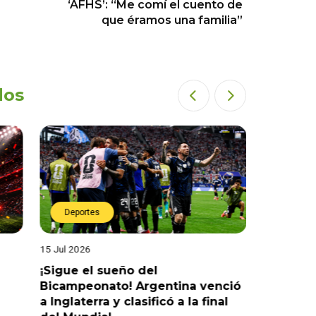
‘AFHS’: “Me comí el cuento de
que éramos una familia”
dos
Deportes
Deport
15 Jul 2026
14 Jul 2026
¡Sigue el sueño del
¡Sueña c
Bicampeonato! Argentina venció
venció 2-
a Inglaterra y clasificó a la final
la final 