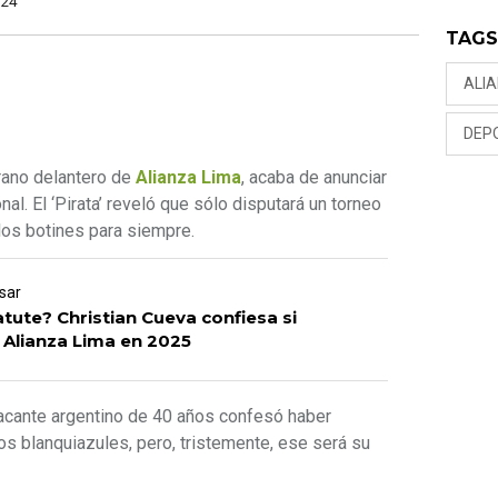
024
TAG
ALI
DEP
erano delantero de
Alianza Lima
, acaba de anunciar
onal. El ‘Pirata’ reveló que sólo disputará un torneo
los botines para siempre.
sar
tute? Christian Cueva confiesa si
 Alianza Lima en 2025
tacante argentino de 40 años confesó haber
os blanquiazules, pero, tristemente, ese será su