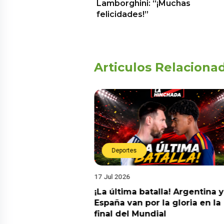
Lamborghini: “¡Muchas
felicidades!”
Articulos Relaciona
Deportes
17 Jul 2026
da estrella!
¡La última batalla! Argentina y
 a Argentina y se
España van por la gloria en la
el nuevo campeón
final del Mundial