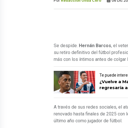
Por
Redacción Onda Cero
06 Dic 2
Se despide.
Hernán Barcos
, el vet
su retiro definitivo del fútbol profesi
más con los íntimos antes de colgar 
Te puede intere
¿Vuelve a Ma
regresaría a
A través de sus redes sociales, el a
renovado hasta finales de 2025 con l
último año como jugador de fútbol.