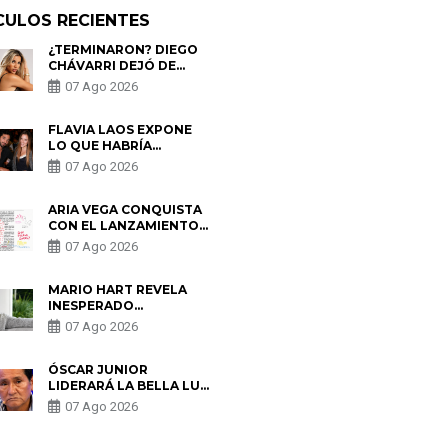
CULOS RECIENTES
¿TERMINARON? DIEGO
CHÁVARRI DEJÓ DE
SEGUIR A GABRIELA
07 Ago 2026
HERRERA Y ANUNCIA SU
SALIDA DE PÓDCAST
FLAVIA LAOS EXPONE
LO QUE HABRÍA
BUSCADO PABLO
07 Ago 2026
HEREDIA CON ALE
FULLER: “UNA DE LAS
PARTES QUERÍA EL
ARIA VEGA CONQUISTA
REMEMBER”
CON EL LANZAMIENTO
DE “TOTOTO (+4)”
07 Ago 2026
MARIO HART REVELA
INESPERADO
PROBLEMA DE SALUD
07 Ago 2026
ANTES DE SEPARARSE
DE KORINA: “ME
ENCONTRARON UN
ÓSCAR JUNIOR
TUMOR”
LIDERARÁ LA BELLA LUZ
TRAS SALIDA DE SU
07 Ago 2026
PADRE POR POLÉMICA
CON NALDY SALDAÑA