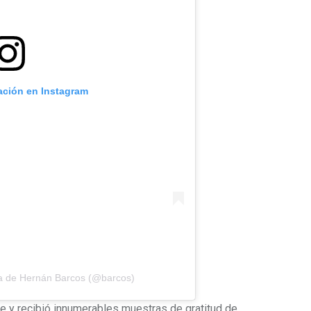
cación en Instagram
da de Hernán Barcos (@barcos)
te y recibió innumerables muestras de gratitud de