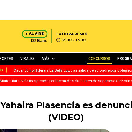
AL AIRE
LA HORA REMIX
12:00 - 13:00
DJ Bans
PORTES
VIRALES
MÁS
CONCURSOS
PROGR
OS
Óscar Junior liderará La Bella Luz tras salida de su padre por polémi
Mario Hart revela inesperado problema de salud antes de separarse de Korin
ahaira Plasencia es denunc
(VIDEO)