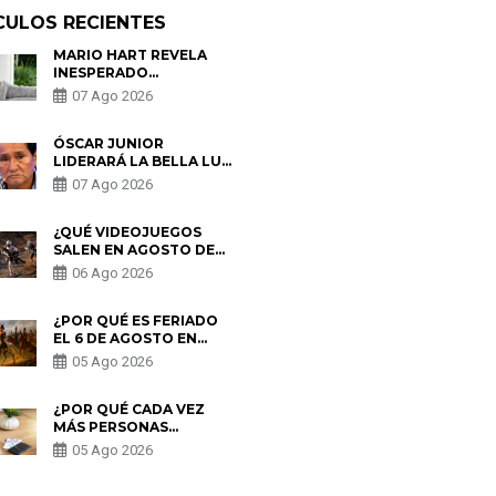
CULOS RECIENTES
MARIO HART REVELA
INESPERADO
PROBLEMA DE SALUD
07 Ago 2026
ANTES DE SEPARARSE
DE KORINA: “ME
ENCONTRARON UN
ÓSCAR JUNIOR
TUMOR”
LIDERARÁ LA BELLA LUZ
TRAS SALIDA DE SU
07 Ago 2026
PADRE POR POLÉMICA
CON NALDY SALDAÑA
¿QUÉ VIDEOJUEGOS
SALEN EN AGOSTO DE
2026? ESTOS SON LOS
06 Ago 2026
ESTRENOS MÁS
ESPERADOS
¿POR QUÉ ES FERIADO
EL 6 DE AGOSTO EN
PERÚ? ESTA ES LA
05 Ago 2026
HISTORIA
¿POR QUÉ CADA VEZ
MÁS PERSONAS
UTILIZAN UNA VPN
05 Ago 2026
PARA PROTEGER SU
PRIVACIDAD?