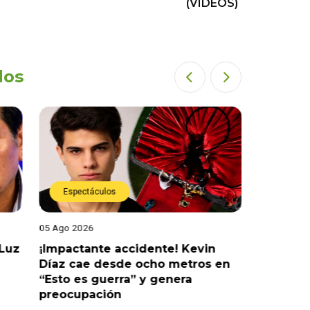
(VIDEOS)
dos
Espectáculos
Espect
05 Ago 2026
05 Ago 202
 Luz
¡Impactante accidente! Kevin
¡Es ofici
Díaz cae desde ocho metros en
confirma
“Esto es guerra” y genera
Figueroa
preocupación