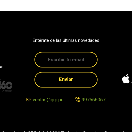
Entérate de las últimas novedades
os
Enviar
ventas@grp.pe
997566067