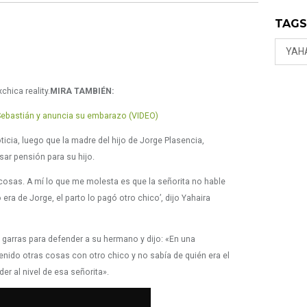
TAG
YAH
hica reality.
MIRA TAMBIÉN:
 Sebastián y anuncia su embarazo (VIDEO)
ticia, luego que la madre del hijo de Jorge Plasencia,
ar pensión para su hijo.
cosas. A mí lo que me molesta es que la señorita no hable
era de Jorge, el parto lo pagó otro chico’, dijo Yahaira
s garras para defender a su hermano y dijo: «En una
tenido otras cosas con otro chico y no sabía de quién era el
der al nivel de esa señorita».