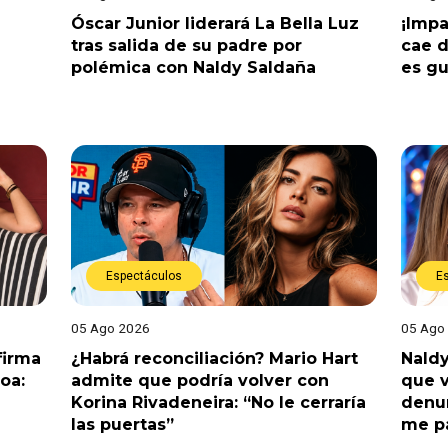
Óscar Junior liderará La Bella Luz
¡Impa
tras salida de su padre por
cae 
polémica con Naldy Saldaña
es gu
Espectáculos
E
05 Ago 2026
05 Ago
nfirma
¿Habrá reconciliación? Mario Hart
Naldy
oa:
admite que podría volver con
que v
Korina Rivadeneira: “No le cerraría
denun
las puertas”
me pa