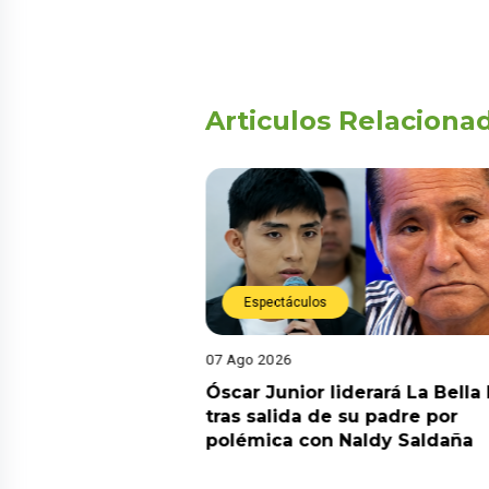
Articulos Relaciona
Espectáculos
07 Ago 2026
ela inesperado
Óscar Junior liderará La Bella
alud antes de
tras salida de su padre por
orina: “Me
polémica con Naldy Saldaña
n tumor”