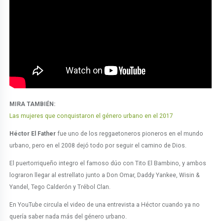
MIRA TAMBIÉN:
Las mujeres que conquistaron el género urbano en el 2017
Héctor El Father
fue uno de los reggaetoneros pioneros en el mundo
urbano, pero en el 2008 dejó todo por seguir el camino de Dios.
El puertorriqueño integro el famoso dúo con Tito El Bambino, y ambos
lograron llegar al estrellato junto a Don Omar, Daddy Yankee, Wisin &
Yandel, Tego Calderón y Trébol Clan.
En YouTube circula el video de una entrevista a Héctor cuando ya no
quería saber nada más del género urbano.