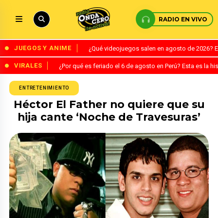
RADIO EN VIVO
JUEGOS Y ANIME
¿Qué videojuegos salen en agosto de 2026? 
VIRALES
¿Por qué es feriado el 6 de agosto en Perú? Esta es la his
ENTRETENIMIENTO
Héctor El Father no quiere que su
hija cante ‘Noche de Travesuras’