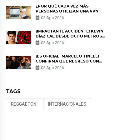
¿POR QUÉ CADA VEZ MÁS
PERSONAS UTILIZAN UNA VPN
PARA PROTEGER SU
05 Ago 2026
PRIVACIDAD?
¡IMPACTANTE ACCIDENTE! KEVIN
DÍAZ CAE DESDE OCHO METROS
EN “ESTO ES GUERRA” Y GENERA
05 Ago 2026
PREOCUPACIÓN
¡ES OFICIAL! MARCELO TINELLI
CONFIRMA QUE REGRESÓ CON
MILETT FIGUEROA: “EL AMOR
05 Ago 2026
PUDO MÁS”
TAGS
REGGAETON
INTERNACIONALES