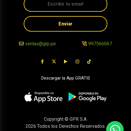
Enviar
ventas@grp.pe
997566067
Descargar la App GRATIS
Copyright © GPR S.A.
2026
Todos los Derechos Reservados.