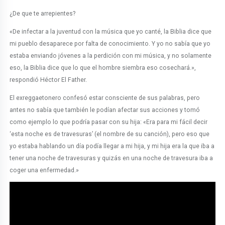
¿De que te arrepientes?
«De infectar a la juventud con la música que yo canté, la Biblia dice que
mi pueblo desaparece por falta de conocimiento. Y yo no sabía que yo
estaba enviando jóvenes a la perdición con mi música, y no solamente
eso, la Biblia dice que lo que el hombre siembra eso cosechará.»,
respondió Héctor El Father.
El exreggaetonero confesó estar consciente de sus palabras, pero
antes no sabía que también le podían afectar sus acciones y tomó
como ejemplo lo que podría pasar con su hija: «Era para mi fácil decir
‘esta noche es de travesuras’ (el nombre de su canción), pero eso que
yo estaba hablando un día podía llegar a mi hija, y mi hija era la que iba a
tener una noche de travesuras y quizás en una noche de travesura iba a
coger una enfermedad.»