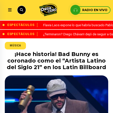
RADIO EN VIVO
ESPECTÁCULOS
Flavia Laos expone lo que habría buscado Pablo 
ESPECTÁCULOS
¿Terminaron? Diego Chávarri dejó de seguir a Ga
MÚSICA
¡Hace historia! Bad Bunny es
coronado como el “Artista Latino
del Siglo 21” en los Latin Billboard