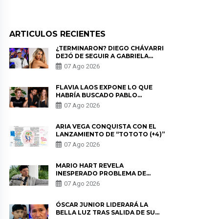
ARTICULOS RECIENTES
¿TERMINARON? DIEGO CHÁVARRI
DEJÓ DE SEGUIR A GABRIELA
HERRERA Y ANUNCIA SU SALIDA
07 Ago 2026
DE PÓDCAST
FLAVIA LAOS EXPONE LO QUE
HABRÍA BUSCADO PABLO
HEREDIA CON ALE FULLER: “UNA
07 Ago 2026
DE LAS PARTES QUERÍA EL
REMEMBER”
ARIA VEGA CONQUISTA CON EL
LANZAMIENTO DE “TOTOTO (+4)”
07 Ago 2026
MARIO HART REVELA
INESPERADO PROBLEMA DE
SALUD ANTES DE SEPARARSE DE
07 Ago 2026
KORINA: “ME ENCONTRARON UN
TUMOR”
ÓSCAR JUNIOR LIDERARÁ LA
BELLA LUZ TRAS SALIDA DE SU