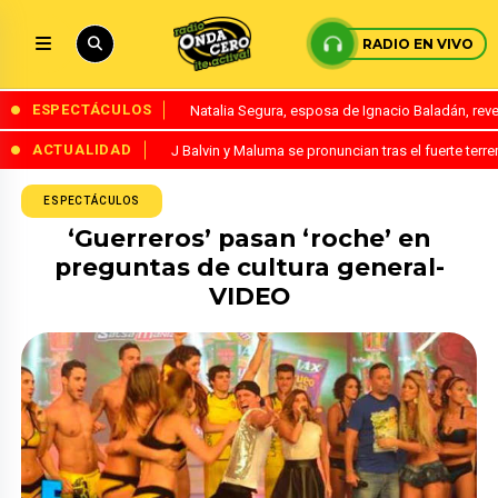
RADIO EN VIVO
ESPECTÁCULOS
Natalia Segura, esposa de Ignacio Baladán, rev
ACTUALIDAD
J Balvin y Maluma se pronuncian tras el fuerte te
ESPECTÁCULOS
‘Guerreros’ pasan ‘roche’ en
preguntas de cultura general-
VIDEO