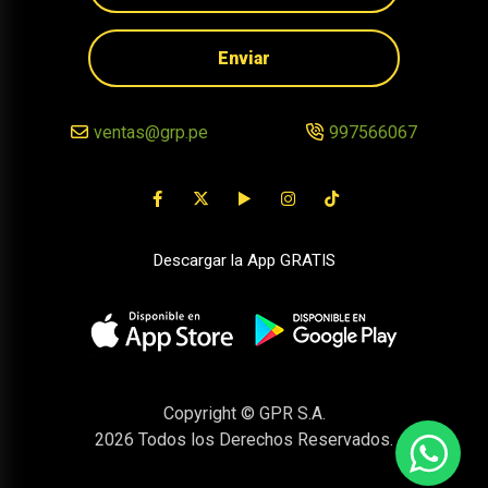
Enviar
ventas@grp.pe
997566067
Descargar la App GRATIS
Copyright © GPR S.A.
2026
Todos los Derechos Reservados.