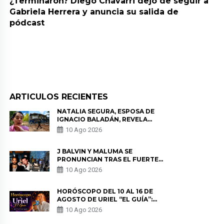
¿Terminaron? Diego Chávarri dejó de seguir a
Gabriela Herrera y anuncia su salida de
pódcast
ARTICULOS RECIENTES
NATALIA SEGURA, ESPOSA DE
IGNACIO BALADÁN, REVELA
COMO VIVIÓ EL TERREMOTO EN
10 Ago 2026
COLOMBIA: “NO ME PODÍA
MOVER”
J BALVIN Y MALUMA SE
PRONUNCIAN TRAS EL FUERTE
TERREMOTO EN COLOMBIA:
10 Ago 2026
“VAMOS A MOVERNOS PARA
AYUDAR”
HORÓSCOPO DEL 10 AL 16 DE
AGOSTO DE URIEL “EL GUÍA”:
PREDICCIONES PARA TODOS LOS
10 Ago 2026
SIGNOS DEL ZODIACO AQUÍ