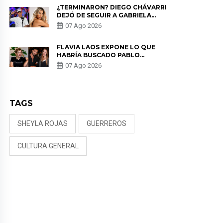
¿TERMINARON? DIEGO CHÁVARRI
DEJÓ DE SEGUIR A GABRIELA
HERRERA Y ANUNCIA SU SALIDA
07 Ago 2026
DE PÓDCAST
FLAVIA LAOS EXPONE LO QUE
HABRÍA BUSCADO PABLO
HEREDIA CON ALE FULLER: “UNA
07 Ago 2026
DE LAS PARTES QUERÍA EL
REMEMBER”
TAGS
SHEYLA ROJAS
GUERREROS
CULTURA GENERAL