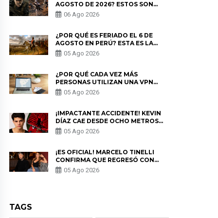
AGOSTO DE 2026? ESTOS SON
LOS ESTRENOS MÁS ESPERADOS
06 Ago 2026
¿POR QUÉ ES FERIADO EL 6 DE
AGOSTO EN PERÚ? ESTA ES LA
HISTORIA
05 Ago 2026
¿POR QUÉ CADA VEZ MÁS
PERSONAS UTILIZAN UNA VPN
PARA PROTEGER SU
05 Ago 2026
PRIVACIDAD?
¡IMPACTANTE ACCIDENTE! KEVIN
DÍAZ CAE DESDE OCHO METROS
EN “ESTO ES GUERRA” Y GENERA
05 Ago 2026
PREOCUPACIÓN
¡ES OFICIAL! MARCELO TINELLI
CONFIRMA QUE REGRESÓ CON
MILETT FIGUEROA: “EL AMOR
05 Ago 2026
PUDO MÁS”
TAGS