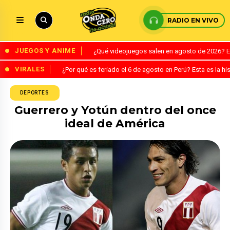
RADIO EN VIVO
JUEGOS Y ANIME
¿Qué videojuegos salen en agosto de 2026? 
VIRALES
¿Por qué es feriado el 6 de agosto en Perú? Esta es la his
DEPORTES
Guerrero y Yotún dentro del once
ideal de América