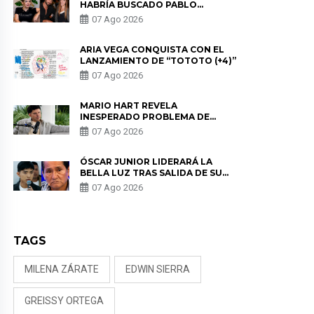
HABRÍA BUSCADO PABLO
HEREDIA CON ALE FULLER: “UNA
07 Ago 2026
DE LAS PARTES QUERÍA EL
REMEMBER”
ARIA VEGA CONQUISTA CON EL
LANZAMIENTO DE “TOTOTO (+4)”
07 Ago 2026
MARIO HART REVELA
INESPERADO PROBLEMA DE
SALUD ANTES DE SEPARARSE DE
07 Ago 2026
KORINA: “ME ENCONTRARON UN
TUMOR”
ÓSCAR JUNIOR LIDERARÁ LA
BELLA LUZ TRAS SALIDA DE SU
PADRE POR POLÉMICA CON
07 Ago 2026
NALDY SALDAÑA
TAGS
MILENA ZÁRATE
EDWIN SIERRA
GREISSY ORTEGA