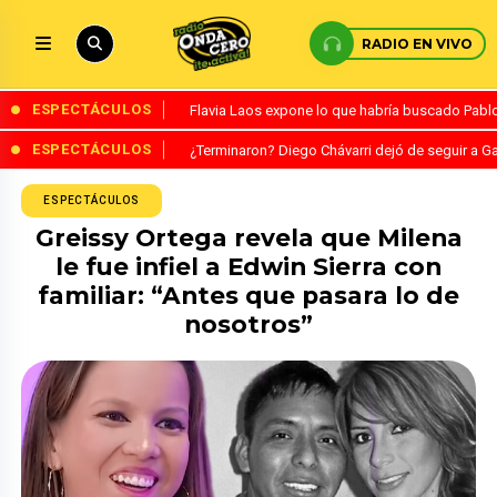
RADIO EN VIVO
ESPECTÁCULOS
Flavia Laos expone lo que habría buscado Pablo 
ESPECTÁCULOS
¿Terminaron? Diego Chávarri dejó de seguir a Ga
ESPECTÁCULOS
Greissy Ortega revela que Milena
le fue infiel a Edwin Sierra con
familiar: “Antes que pasara lo de
nosotros”