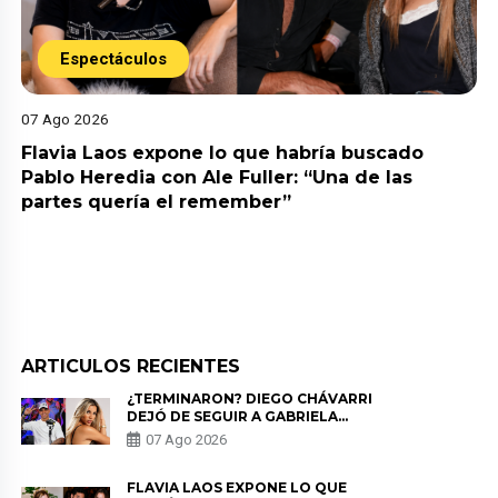
Espectáculos
07 Ago 2026
Flavia Laos expone lo que habría buscado
Pablo Heredia con Ale Fuller: “Una de las
partes quería el remember”
ARTICULOS RECIENTES
¿TERMINARON? DIEGO CHÁVARRI
DEJÓ DE SEGUIR A GABRIELA
HERRERA Y ANUNCIA SU SALIDA
07 Ago 2026
DE PÓDCAST
FLAVIA LAOS EXPONE LO QUE