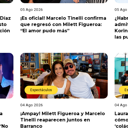
05 Ago 2026
05 Ago
 Díaz
¡Es oficial! Marcelo Tinelli confirma
¿Habr
sto
que regresó con Milett Figueroa:
admit
ción
“El amor pudo más”
Korin
las p
Espectáculos
E
04 Ago 2026
04 Ago
a
¡Ampay! Milett Figueroa y Marcelo
Laura
Tinelli reaparecen juntos en
cómo 
 “No
Barranco
‘colá