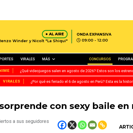
AL AIRE
ONDA EXPANSIVA
09:00 - 12:00
Renzo Winder y Nicolt "La Shiqui"
PORTES
VIRALES
MÁS
CONCURSOS
PROGR
NIME
¿Qué videojuegos salen en agosto de 2026? Estos son los estre
VIRALES
¿Por qué es feriado el 6 de agosto en Perú? Esta es la histor
sorprende con sexy baile en 
iertos a sus seguidores
ARTI