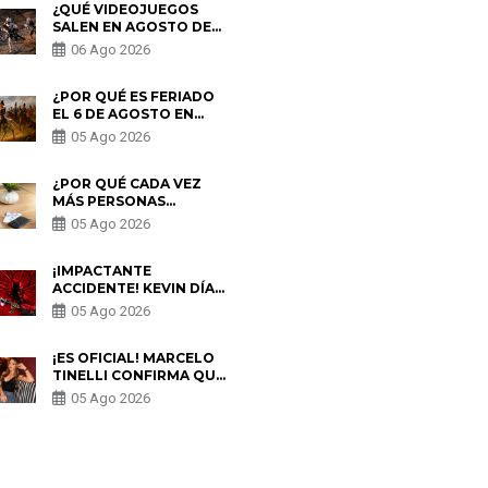
¿QUÉ VIDEOJUEGOS
SALEN EN AGOSTO DE
2026? ESTOS SON LOS
06 Ago 2026
ESTRENOS MÁS
ESPERADOS
¿POR QUÉ ES FERIADO
EL 6 DE AGOSTO EN
PERÚ? ESTA ES LA
05 Ago 2026
HISTORIA
¿POR QUÉ CADA VEZ
MÁS PERSONAS
UTILIZAN UNA VPN
05 Ago 2026
PARA PROTEGER SU
PRIVACIDAD?
¡IMPACTANTE
ACCIDENTE! KEVIN DÍAZ
CAE DESDE OCHO
05 Ago 2026
METROS EN “ESTO ES
GUERRA” Y GENERA
PREOCUPACIÓN
¡ES OFICIAL! MARCELO
TINELLI CONFIRMA QUE
REGRESÓ CON MILETT
05 Ago 2026
FIGUEROA: “EL AMOR
PUDO MÁS”
S