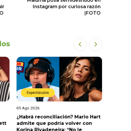
Maluma posa semidesnudo en
ir
Instagram por curiosa razón
EO
|FOTO
dos
Espectáculos
Espect
05 Ago 2026
05 Ago 202
¿Habrá reconciliación? Mario Hart
Naldy Sa
ett
admite que podría volver con
que vivi
Korina Rivadeneira: “No le
denuncia