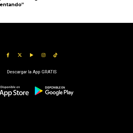
uentando”
Descargar la App GRATIS