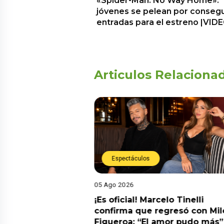
«Spider-Man: No Way Home»:
jóvenes se pelean por consegu
entradas para el estreno |VID
Articulos Relaciona
Espectáculos
05 Ago 2026
cidente! Kevin
¡Es oficial! Marcelo Tinelli
e ocho metros en
confirma que regresó con Mil
a” y genera
Figueroa: “El amor pudo más”