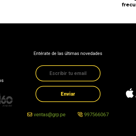
frec
Entérate de las últimas novedades
os
Enviar
ventas@grp.pe
997566067