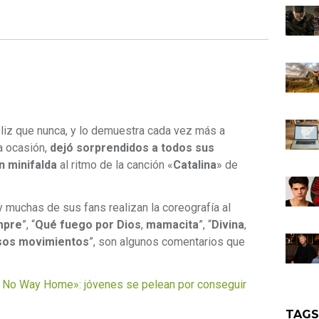
liz que nunca, y lo demuestra cada vez más a
ta ocasión,
dejó sorprendidos a todos sus
n minifalda
al ritmo de la canción «
Catalina
» de
y muchas de sus fans realizan la coreografía al
mpre
”, “
Qué fuego por Dios
,
mamacita
”, “
Divina
,
sos movimientos
”, son algunos comentarios que
No Way Home»: jóvenes se pelean por conseguir
TAG