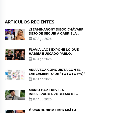
ARTICULOS RECIENTES
¿TERMINARON? DIEGO CHÁVARRI
DEJÓ DE SEGUIR A GABRIELA
HERRERA Y ANUNCIA SU SALIDA
07 Ago 2026
DE PÓDCAST
FLAVIA LAOS EXPONE LO QUE
HABRÍA BUSCADO PABLO
HEREDIA CON ALE FULLER: “UNA
07 Ago 2026
DE LAS PARTES QUERÍA EL
REMEMBER”
ARIA VEGA CONQUISTA CON EL
LANZAMIENTO DE “TOTOTO (+4)”
07 Ago 2026
MARIO HART REVELA
INESPERADO PROBLEMA DE
SALUD ANTES DE SEPARARSE DE
07 Ago 2026
KORINA: “ME ENCONTRARON UN
TUMOR”
ÓSCAR JUNIOR LIDERARÁ LA