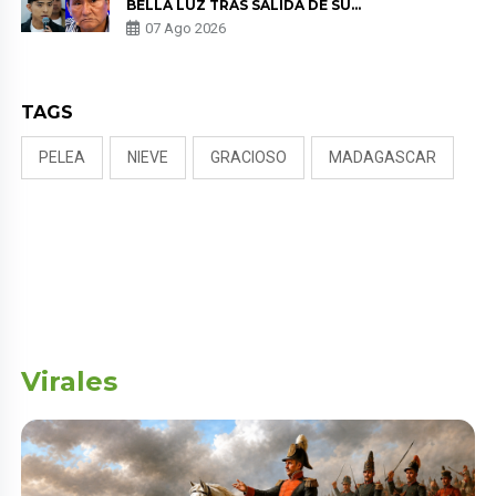
BELLA LUZ TRAS SALIDA DE SU
PADRE POR POLÉMICA CON
07 Ago 2026
NALDY SALDAÑA
TAGS
PELEA
NIEVE
GRACIOSO
MADAGASCAR
Virales