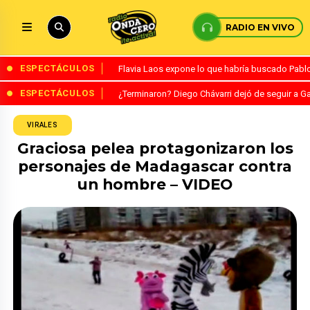
RADIO EN VIVO
ESPECTÁCULOS
Flavia Laos expone lo que habría buscado Pablo 
ESPECTÁCULOS
¿Terminaron? Diego Chávarri dejó de seguir a Ga
VIRALES
Graciosa pelea protagonizaron los
personajes de Madagascar contra
un hombre – VIDEO