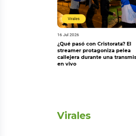
Virales
16 Jul 2026
riado el 6 de
¿Qué pasó con Cristorata? El
? Esta es la
streamer protagoniza pelea
callejera durante una transmi
en vivo
Virales