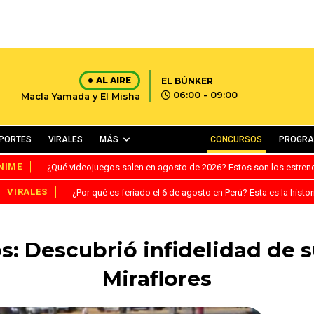
AL AIRE
EL BÚNKER
06:00 - 09:00
Macla Yamada y El Misha
PORTES
VIRALES
MÁS
CONCURSOS
PROGR
NIME
¿Qué videojuegos salen en agosto de 2026? Estos son los estre
VIRALES
¿Por qué es feriado el 6 de agosto en Perú? Esta es la histor
: Descubrió infidelidad de 
Miraflores