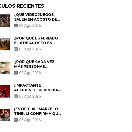
CULOS RECIENTES
¿QUÉ VIDEOJUEGOS
SALEN EN AGOSTO DE
2026? ESTOS SON LOS
06 Ago 2026
ESTRENOS MÁS
ESPERADOS
¿POR QUÉ ES FERIADO
EL 6 DE AGOSTO EN
PERÚ? ESTA ES LA
05 Ago 2026
HISTORIA
¿POR QUÉ CADA VEZ
MÁS PERSONAS
UTILIZAN UNA VPN
05 Ago 2026
PARA PROTEGER SU
PRIVACIDAD?
¡IMPACTANTE
ACCIDENTE! KEVIN DÍAZ
CAE DESDE OCHO
05 Ago 2026
METROS EN “ESTO ES
GUERRA” Y GENERA
PREOCUPACIÓN
¡ES OFICIAL! MARCELO
TINELLI CONFIRMA QUE
REGRESÓ CON MILETT
05 Ago 2026
FIGUEROA: “EL AMOR
PUDO MÁS”