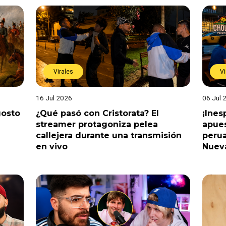
Virales
Vi
16 Jul 2026
06 Jul 
gosto
¿Qué pasó con Cristorata? El
¡Ine
streamer protagoniza pelea
apues
callejera durante una transmisión
perua
en vivo
Nuev