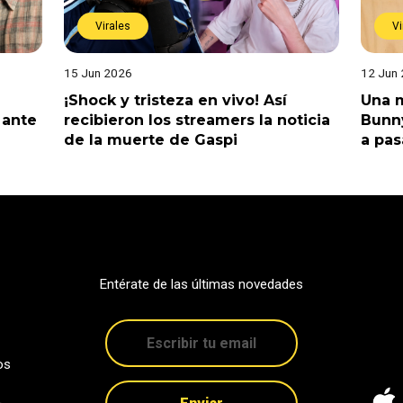
Virales
Vi
15 Jun 2026
12 Jun
¡Shock y tristeza en vivo! Así
Una m
 ante
recibieron los streamers la noticia
Bunny
de la muerte de Gaspi
a pas
Entérate de las últimas novedades
os