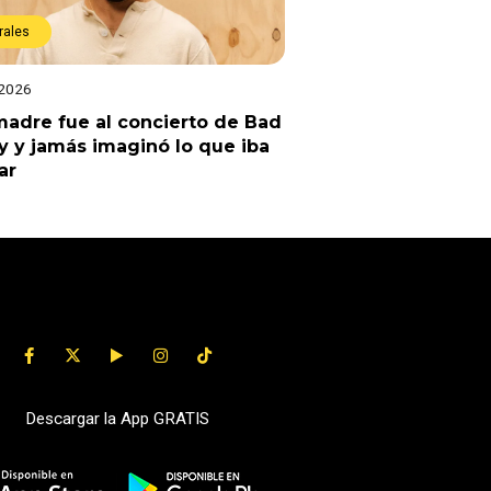
rales
 2026
adre fue al concierto de Bad
 y jamás imaginó lo que iba
ar
Descargar la App GRATIS