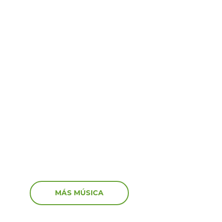
Virales
6
15 Jun 2026
por Venezuela! Así
¡Shock y tristeza en viv
aron algunos artistas
recibieron los streamers
vastador terremoto
noticia de la muerte de
MÁS MÚSICA