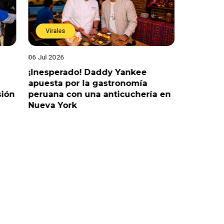
Virales
Virales
06 Jul 2026
25 Jun 202
¡Inesperado! Daddy Yankee
¡Juntos 
apuesta por la gastronomía
reaccion
sión
peruana con una anticuchería en
ante de
Nueva York