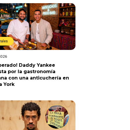
rales
2026
sperado! Daddy Yankee
ta por la gastronomía
na con una anticuchería en
a York