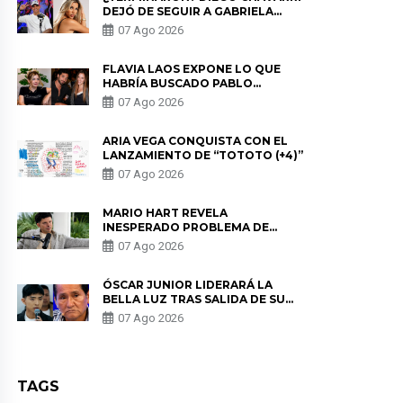
DEJÓ DE SEGUIR A GABRIELA
HERRERA Y ANUNCIA SU SALIDA
07 Ago 2026
DE PÓDCAST
FLAVIA LAOS EXPONE LO QUE
HABRÍA BUSCADO PABLO
HEREDIA CON ALE FULLER: “UNA
07 Ago 2026
DE LAS PARTES QUERÍA EL
REMEMBER”
ARIA VEGA CONQUISTA CON EL
LANZAMIENTO DE “TOTOTO (+4)”
07 Ago 2026
MARIO HART REVELA
INESPERADO PROBLEMA DE
SALUD ANTES DE SEPARARSE DE
07 Ago 2026
KORINA: “ME ENCONTRARON UN
TUMOR”
ÓSCAR JUNIOR LIDERARÁ LA
BELLA LUZ TRAS SALIDA DE SU
PADRE POR POLÉMICA CON
07 Ago 2026
NALDY SALDAÑA
TAGS