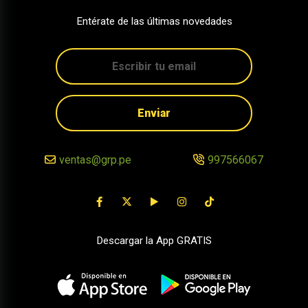
Entérate de las últimas novedades
Enviar
ventas@grp.pe
997566067
Descargar la App GRATIS