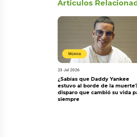
Articulos Relaciona
Música
23 Jul 2026
ia su nuevo álbum
¿Sabías que Daddy Yankee
nto de sentir
estuvo al borde de la muerte?
 la fecha de
disparo que cambió su vida p
siempre