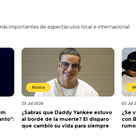
 más importantes de espectáculos local e internacional.
Música
M
23 Jul 2026
02 Jul 
bum
¿Sabías que Daddy Yankee estuvo
¿Se 
anto”:
al borde de la muerte? El disparo
con B
que cambió su vida para siempre
rumo