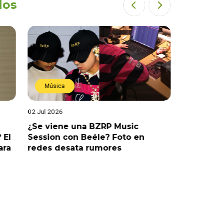
dos
Música
Estren
02 Jul 2026
19 Jun 202
¿Se viene una BZRP Music
Renzo Wi
 El
Session con Beéle? Foto en
romance
ara
redes desata rumores
“Tic Tac