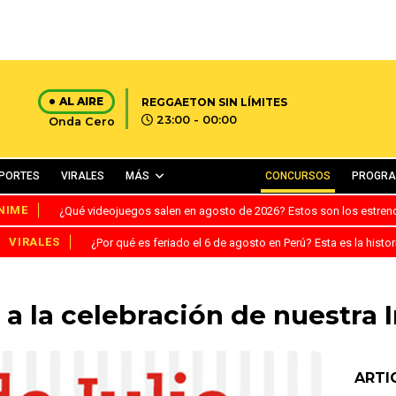
AL AIRE
REGGAETON SIN LÍMITES
23:00 - 00:00
Onda Cero
PORTES
VIRALES
MÁS
CONCURSOS
PROGR
NIME
¿Qué videojuegos salen en agosto de 2026? Estos son los estre
VIRALES
¿Por qué es feriado el 6 de agosto en Perú? Esta es la histor
 a la celebración de nuestra
ARTI