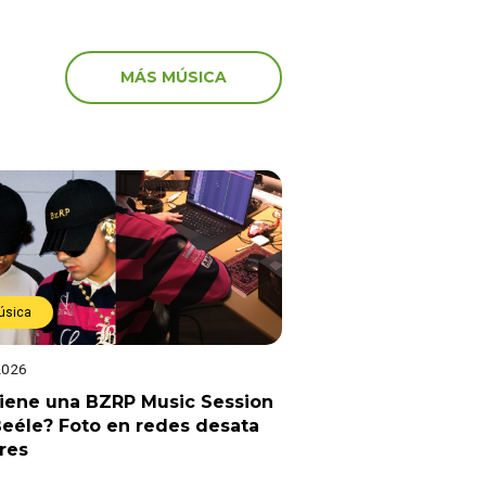
MÁS MÚSICA
úsica
2026
viene una BZRP Music Session
eéle? Foto en redes desata
res