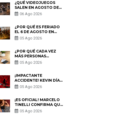
¿QUÉ VIDEOJUEGOS
SALEN EN AGOSTO DE
2026? ESTOS SON LOS
06 Ago 2026
ESTRENOS MÁS
ESPERADOS
¿POR QUÉ ES FERIADO
EL 6 DE AGOSTO EN
PERÚ? ESTA ES LA
05 Ago 2026
HISTORIA
¿POR QUÉ CADA VEZ
MÁS PERSONAS
UTILIZAN UNA VPN
05 Ago 2026
PARA PROTEGER SU
PRIVACIDAD?
¡IMPACTANTE
ACCIDENTE! KEVIN DÍAZ
CAE DESDE OCHO
05 Ago 2026
METROS EN “ESTO ES
GUERRA” Y GENERA
PREOCUPACIÓN
¡ES OFICIAL! MARCELO
TINELLI CONFIRMA QUE
REGRESÓ CON MILETT
05 Ago 2026
FIGUEROA: “EL AMOR
PUDO MÁS”