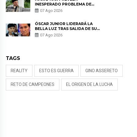
INESPERADO PROBLEMA DE
SALUD ANTES DE SEPARARSE DE
07 Ago 2026
KORINA: “ME ENCONTRARON UN
TUMOR”
ÓSCAR JUNIOR LIDERARÁ LA
BELLA LUZ TRAS SALIDA DE SU
PADRE POR POLÉMICA CON
07 Ago 2026
NALDY SALDAÑA
TAGS
REALITY
ESTO ES GUERRA
GINO ASSERETO
RETO DE CAMPEONES
EL ORIGEN DE LA LUCHA