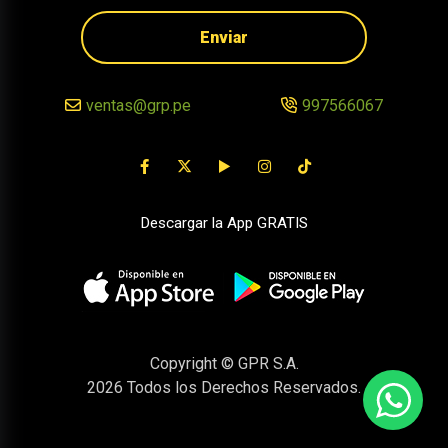
Enviar
ventas@grp.pe
997566067
Descargar la App GRATIS
Copyright © GPR S.A.
2026
Todos los Derechos Reservados.