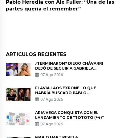
Pablo Heredia con Ale Fuller: “Una de las
partes quería el remember”
ARTICULOS RECIENTES
¿TERMINARON? DIEGO CHÁVARRI
DEJÓ DE SEGUIR A GABRIELA
HERRERA Y ANUNCIA SU SALIDA
07 Ago 2026
DE PÓDCAST
FLAVIA LAOS EXPONE LO QUE
HABRÍA BUSCADO PABLO
HEREDIA CON ALE FULLER: “UNA
07 Ago 2026
DE LAS PARTES QUERÍA EL
REMEMBER”
ARIA VEGA CONQUISTA CON EL
LANZAMIENTO DE “TOTOTO (+4)”
07 Ago 2026
MARIO HART REVELA