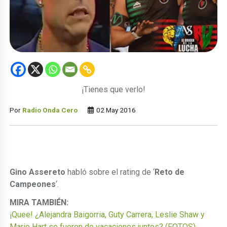
¡Tienes que verlo!
Por
Radio Onda Cero
02 May 2016
Gino Assereto
habló sobre el rating de ‘
Reto de
Campeones
‘.
MIRA TAMBIÉN:
¡Quee! ¿Alejandra Baigorria, Guty Carrera, Leslie Shaw y
Mario Hart se fueron de vacaciones juntos? (FOTOS)