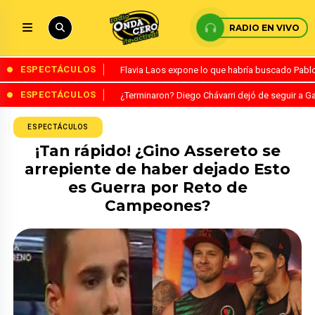
RADIO EN VIVO
ESPECTÁCULOS
Flavia Laos expone lo que habría buscado Pablo 
ESPECTÁCULOS
¿Terminaron? Diego Chávarri dejó de seguir a Ga
ESPECTÁCULOS
¡Tan rápido! ¿Gino Assereto se
arrepiente de haber dejado Esto
es Guerra por Reto de
Campeones?