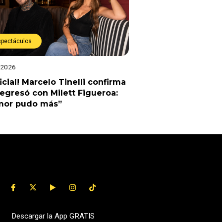
spectáculos
 2026
ficial! Marcelo Tinelli confirma
egresó con Milett Figueroa:
amor pudo más”
Descargar la App GRATIS