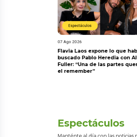
Espectáculos
07 Ago 2026
Diego Chávarri
Flavia Laos expone lo que hab
 a Gabriela Herrera
buscado Pablo Heredia con A
alida de pódcast
Fuller: “Una de las partes que
el remember”
Espectáculos
Manténte al día con las noticias