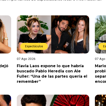
Espectáculos
E
07 Ago 2026
07 Ago
dejó
Flavia Laos expone lo que habría
Mario
buscado Pablo Heredia con Ale
prob
Fuller: “Una de las partes quería el
separ
remember”
enco