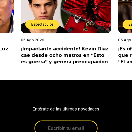
Espectáculos
E
05 Ago 2026
05 Ago
 Luz
¡Impactante accidente! Kevin Díaz
¡Es o
cae desde ocho metros en “Esto
que r
es guerra” y genera preocupación
“El 
Entérate de las últimas novedades