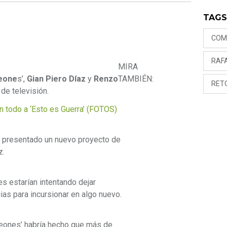
TAG
COM
RAF
MIRA
eone
s’,
Gian Piero Díaz
y
Renzo
TAMBIÉN:
RET
de televisión.
 todo a ‘Esto es Guerra’ (FOTOS)
an presentado un nuevo proyecto de
z.
es estarían intentando dejar
as para incursionar en algo nuevo.
peones’ habría hecho que más de