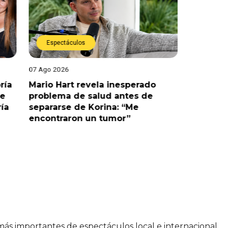
Espectáculos
Espect
07 Ago 2026
07 Ago 202
ría
Mario Hart revela inesperado
Óscar Ju
le
problema de salud antes de
tras sal
ría
separarse de Korina: “Me
polémic
encontraron un tumor”
 más importantes de espectáculos local e internacional.