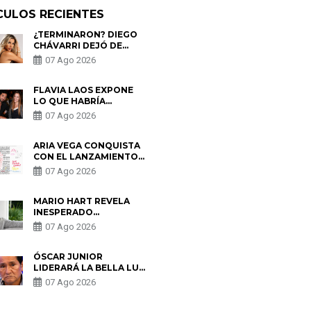
CULOS RECIENTES
¿TERMINARON? DIEGO
CHÁVARRI DEJÓ DE
SEGUIR A GABRIELA
07 Ago 2026
HERRERA Y ANUNCIA SU
SALIDA DE PÓDCAST
FLAVIA LAOS EXPONE
LO QUE HABRÍA
BUSCADO PABLO
07 Ago 2026
HEREDIA CON ALE
FULLER: “UNA DE LAS
PARTES QUERÍA EL
ARIA VEGA CONQUISTA
REMEMBER”
CON EL LANZAMIENTO
DE “TOTOTO (+4)”
07 Ago 2026
MARIO HART REVELA
INESPERADO
PROBLEMA DE SALUD
07 Ago 2026
ANTES DE SEPARARSE
DE KORINA: “ME
ENCONTRARON UN
ÓSCAR JUNIOR
TUMOR”
LIDERARÁ LA BELLA LUZ
TRAS SALIDA DE SU
07 Ago 2026
PADRE POR POLÉMICA
CON NALDY SALDAÑA