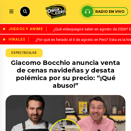
RADIO EN VIVO
JUEGOS Y ANIME
¿Qué videojuegos salen en agosto de 2026? 
VIRALES
¿Por qué es feriado el 6 de agosto en Perú? Esta es la his
ESPECTÁCULOS
Giacomo Bocchio anuncia venta
de cenas navideñas y desata
polémica por su precio: “¡Qué
abuso!”