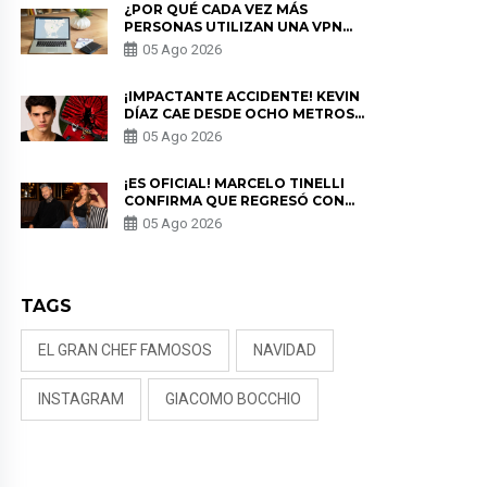
¿POR QUÉ CADA VEZ MÁS
PERSONAS UTILIZAN UNA VPN
PARA PROTEGER SU
05 Ago 2026
PRIVACIDAD?
¡IMPACTANTE ACCIDENTE! KEVIN
DÍAZ CAE DESDE OCHO METROS
EN “ESTO ES GUERRA” Y GENERA
05 Ago 2026
PREOCUPACIÓN
¡ES OFICIAL! MARCELO TINELLI
CONFIRMA QUE REGRESÓ CON
MILETT FIGUEROA: “EL AMOR
05 Ago 2026
PUDO MÁS”
TAGS
EL GRAN CHEF FAMOSOS
NAVIDAD
INSTAGRAM
GIACOMO BOCCHIO