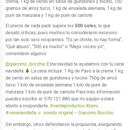
crema, 1 kg de cerdo en salsa de guindones y tocino, 750
gramos de arroz turco, 1 kg de ensalada alemana, 1 kg de
puré de manzana y 1 kg de puré de camote.
El precio de cada pack supera los
500 soles
, lo que
desató críticas, pues muchos lo consideraron excesivo
por tan solo seis recipientes. “Es un chiste, no hay forma”,
“Qué abuso”, “500 es mucho” o “Mejor cocino yo”,
comentaron algunos.
@giacomo_bocchio
Esta navidad te ayudamos con tu cena
navideña
La cena incluye: 1 Kg de Pavo a la crema 1 kg
de cerdo en salsa de guindones y tocino 750g de arroz
turco 1 kilo de ensalada alemana 1 kilo de puré de
manzana 1 kilo de puré de camote Para más información
puedes escribir al: 970 121 880 que mi equipo estará
atento a responderte.
#ventaproductos
#peru
#cenanavideña
♬ sonido original – Giacomo Bocchio
Sin embargo, otros defendieron la propuesta, asegurando