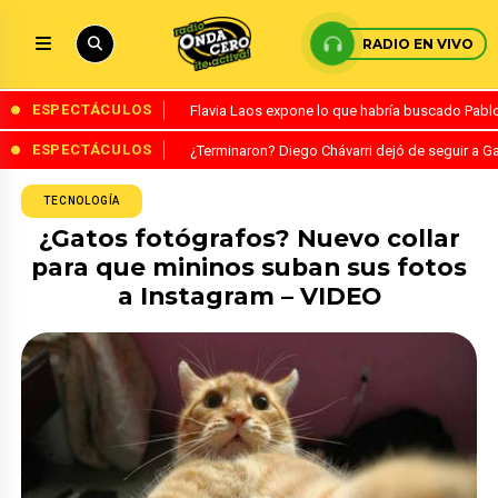
RADIO EN VIVO
ESPECTÁCULOS
Flavia Laos expone lo que habría buscado Pablo 
ESPECTÁCULOS
¿Terminaron? Diego Chávarri dejó de seguir a Ga
TECNOLOGÍA
¿Gatos fotógrafos? Nuevo collar
para que mininos suban sus fotos
a Instagram – VIDEO