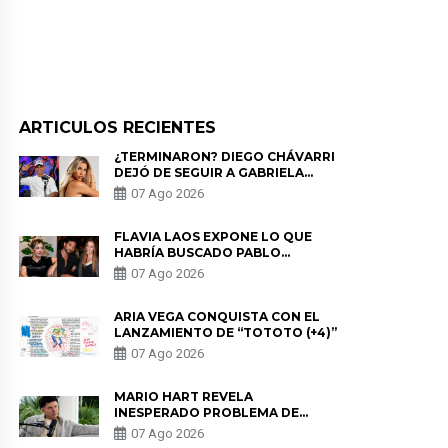
ARTICULOS RECIENTES
¿TERMINARON? DIEGO CHÁVARRI
DEJÓ DE SEGUIR A GABRIELA
HERRERA Y ANUNCIA SU SALIDA
07 Ago 2026
DE PÓDCAST
FLAVIA LAOS EXPONE LO QUE
HABRÍA BUSCADO PABLO
HEREDIA CON ALE FULLER: “UNA
07 Ago 2026
DE LAS PARTES QUERÍA EL
REMEMBER”
ARIA VEGA CONQUISTA CON EL
LANZAMIENTO DE “TOTOTO (+4)”
07 Ago 2026
MARIO HART REVELA
INESPERADO PROBLEMA DE
SALUD ANTES DE SEPARARSE DE
07 Ago 2026
KORINA: “ME ENCONTRARON UN