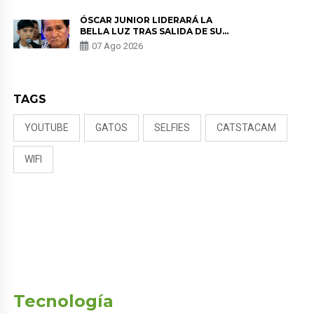
TUMOR”
ÓSCAR JUNIOR LIDERARÁ LA
BELLA LUZ TRAS SALIDA DE SU
PADRE POR POLÉMICA CON
07 Ago 2026
NALDY SALDAÑA
TAGS
YOUTUBE
GATOS
SELFIES
CATSTACAM
WIFI
Tecnología