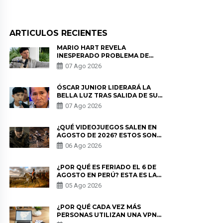
ARTICULOS RECIENTES
MARIO HART REVELA
INESPERADO PROBLEMA DE
SALUD ANTES DE SEPARARSE DE
07 Ago 2026
KORINA: “ME ENCONTRARON UN
TUMOR”
ÓSCAR JUNIOR LIDERARÁ LA
BELLA LUZ TRAS SALIDA DE SU
PADRE POR POLÉMICA CON
07 Ago 2026
NALDY SALDAÑA
¿QUÉ VIDEOJUEGOS SALEN EN
AGOSTO DE 2026? ESTOS SON
LOS ESTRENOS MÁS ESPERADOS
06 Ago 2026
¿POR QUÉ ES FERIADO EL 6 DE
AGOSTO EN PERÚ? ESTA ES LA
HISTORIA
05 Ago 2026
¿POR QUÉ CADA VEZ MÁS
PERSONAS UTILIZAN UNA VPN
PARA PROTEGER SU