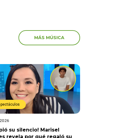
MÁS MÚSICA
spectáculos
 2026
ió su silencio! Marisel
es revela por qué regaló su