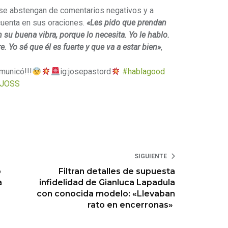
 se abstengan de comentarios negativos y a
cuenta en sus oraciones.
«Les pido que prendan
n su buena vibra, porque lo necesita. Yo le hablo.
. Yo sé que él es fuerte y que va a estar bien»
,
municó!!!
ig:josepastord
#hablagood
– JOSS
SIGUIENTE
o
Filtran detalles de supuesta
a
infidelidad de Gianluca Lapadula
con conocida modelo: «Llevaban
rato en encerronas»