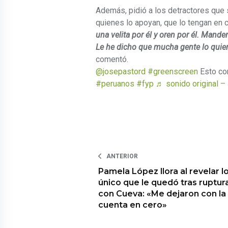
Además, pidió a los detractores que
quienes lo apoyan, que lo tengan en 
una velita por él y oren por él. Mande
Le he dicho que mucha gente lo quiere
comentó.
@josepastord
#greenscreen
Esto co
#peruanos
#fyp
♬ sonido original 
ANTERIOR
Pamela López llora al revelar l
único que le quedó tras ruptur
con Cueva: «Me dejaron con la
cuenta en cero»