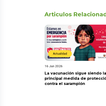
Articulos Relaciona
Actualidad
16 Jun 2026
! Tres andinistas
La vacunación sigue siendo l
parecen en el
principal medida de protecci
rán y piden apoyo
contra el sarampión
e