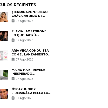
CULOS RECIENTES
¿TERMINARON? DIEGO
CHÁVARRI DEJÓ DE
SEGUIR A GABRIELA
07 Ago 2026
HERRERA Y ANUNCIA SU
SALIDA DE PÓDCAST
FLAVIA LAOS EXPONE
LO QUE HABRÍA
BUSCADO PABLO
07 Ago 2026
HEREDIA CON ALE
FULLER: “UNA DE LAS
PARTES QUERÍA EL
ARIA VEGA CONQUISTA
REMEMBER”
CON EL LANZAMIENTO
DE “TOTOTO (+4)”
07 Ago 2026
MARIO HART REVELA
INESPERADO
PROBLEMA DE SALUD
07 Ago 2026
ANTES DE SEPARARSE
DE KORINA: “ME
ENCONTRARON UN
ÓSCAR JUNIOR
TUMOR”
LIDERARÁ LA BELLA LUZ
TRAS SALIDA DE SU
07 Ago 2026
PADRE POR POLÉMICA
CON NALDY SALDAÑA