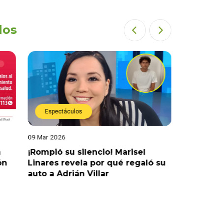
dos
Espectáculos
Actual
09 Mar 2026
04 Mar 202
a
¡Rompió su silencio! Marisel
¡No hay j
ón
Linares revela por qué regaló su
retraso 
auto a Adrián Villar