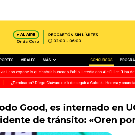
AL AIRE
REGGAETÓN SIN LÍMITES
02:00 - 06:00
Onda Cero
PORTES
VIRALES
MÁS
CONCURSOS
PROGR
avia Laos expone lo que habría buscado Pablo Heredia con Ale Fuller: “Una de
S
¿Terminaron? Diego Chávarri dejó de seguir a Gabriela Herrera y anunci
Todo Good, es internado en UC
idente de tránsito: «Oren por