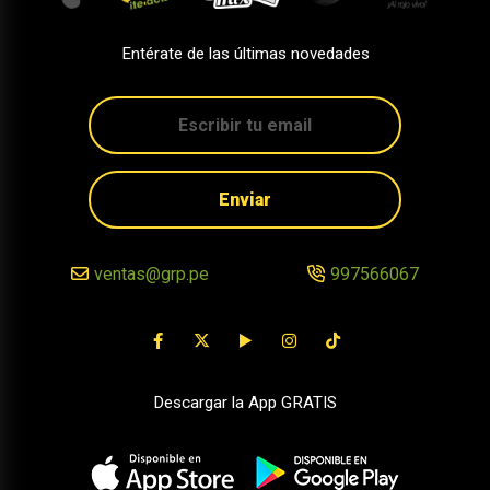
Entérate de las últimas novedades
Enviar
ventas@grp.pe
997566067
Descargar la App GRATIS