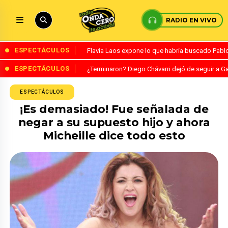
RADIO EN VIVO
ESPECTÁCULOS
Flavia Laos expone lo que habría buscado Pablo 
ESPECTÁCULOS
¿Terminaron? Diego Chávarri dejó de seguir a Ga
ESPECTÁCULOS
¡Es demasiado! Fue señalada de
negar a su supuesto hijo y ahora
Micheille dice todo esto