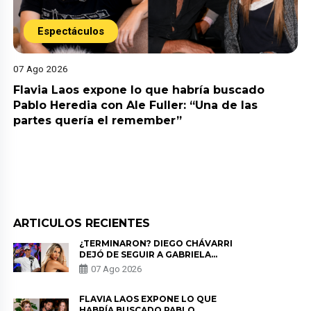
Espectáculos
07 Ago 2026
Flavia Laos expone lo que habría buscado
Pablo Heredia con Ale Fuller: “Una de las
partes quería el remember”
ARTICULOS RECIENTES
¿TERMINARON? DIEGO CHÁVARRI
DEJÓ DE SEGUIR A GABRIELA
HERRERA Y ANUNCIA SU SALIDA
07 Ago 2026
DE PÓDCAST
FLAVIA LAOS EXPONE LO QUE
HABRÍA BUSCADO PABLO