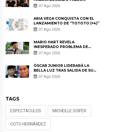
HEREDIA CON ALE FULLER: “UNA
07 Ago 2026
DE LAS PARTES QUERÍA EL
REMEMBER”
ARIA VEGA CONQUISTA CON EL
LANZAMIENTO DE “TOTOTO (+4)”
07 Ago 2026
MARIO HART REVELA
INESPERADO PROBLEMA DE
SALUD ANTES DE SEPARARSE DE
07 Ago 2026
KORINA: “ME ENCONTRARON UN
TUMOR”
ÓSCAR JUNIOR LIDERARÁ LA
BELLA LUZ TRAS SALIDA DE SU
PADRE POR POLÉMICA CON
07 Ago 2026
NALDY SALDAÑA
TAGS
ESPECTACULOS
MICHEILLE SOIFER
COTO HERNÁNDEZ