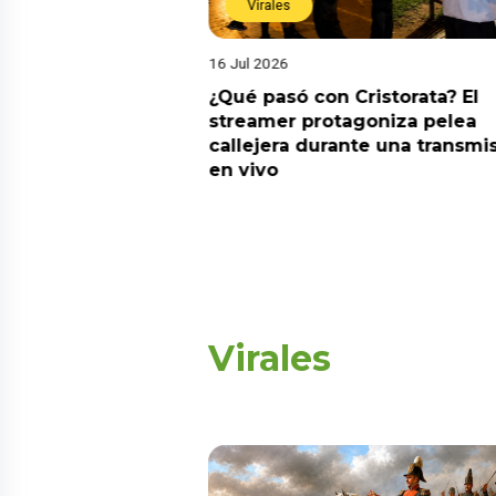
Virales
16 Jul 2026
riado el 6 de
¿Qué pasó con Cristorata? El
? Esta es la
streamer protagoniza pelea
callejera durante una transmi
en vivo
Virales