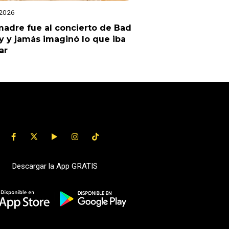
 2026
adre fue al concierto de Bad
 y jamás imaginó lo que iba
ar
Descargar la App GRATIS