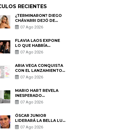
CULOS RECIENTES
¿TERMINARON? DIEGO
CHÁVARRI DEJÓ DE
SEGUIR A GABRIELA
07 Ago 2026
HERRERA Y ANUNCIA SU
SALIDA DE PÓDCAST
FLAVIA LAOS EXPONE
LO QUE HABRÍA
BUSCADO PABLO
07 Ago 2026
HEREDIA CON ALE
FULLER: “UNA DE LAS
PARTES QUERÍA EL
ARIA VEGA CONQUISTA
REMEMBER”
CON EL LANZAMIENTO
DE “TOTOTO (+4)”
07 Ago 2026
MARIO HART REVELA
INESPERADO
PROBLEMA DE SALUD
07 Ago 2026
ANTES DE SEPARARSE
DE KORINA: “ME
ENCONTRARON UN
ÓSCAR JUNIOR
TUMOR”
LIDERARÁ LA BELLA LUZ
TRAS SALIDA DE SU
07 Ago 2026
PADRE POR POLÉMICA
CON NALDY SALDAÑA