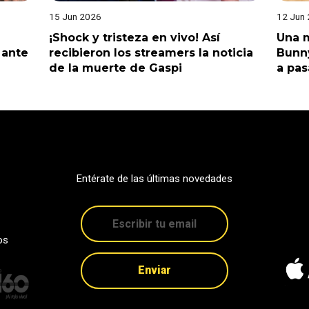
15 Jun 2026
12 Jun
¡Shock y tristeza en vivo! Así
Una m
 ante
recibieron los streamers la noticia
Bunny
de la muerte de Gaspi
a pas
Entérate de las últimas novedades
os
Enviar