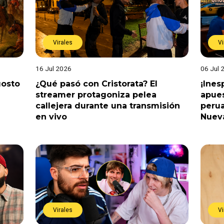
Virales
Vi
16 Jul 2026
06 Jul 
gosto
¿Qué pasó con Cristorata? El
¡Ine
streamer protagoniza pelea
apues
callejera durante una transmisión
perua
en vivo
Nuev
Virales
Vi