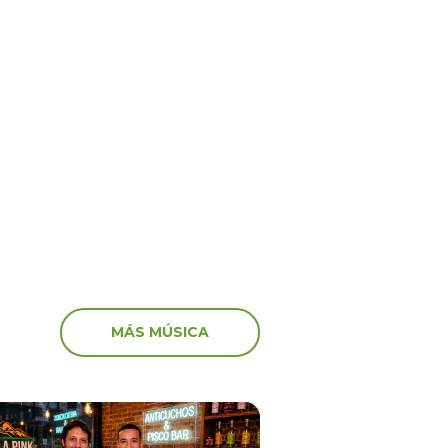
Virales
6
15 Jun 2026
por Venezuela! Así
¡Shock y tristeza en viv
aron algunos artistas
recibieron los streamers
vastador terremoto
noticia de la muerte de
MÁS MÚSICA