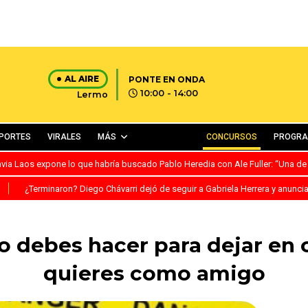
AL AIRE
PONTE EN ONDA
10:00 - 14:00
Lermo
PORTES
VIRALES
MÁS
CONCURSOS
PROGR
avia Laos expone lo que habría buscado Pablo Heredia con Ale Fuller: “Una de
S
¿Terminaron? Diego Chávarri dejó de seguir a Gabriela Herrera y anunci
o debes hacer para dejar en c
quieres como amigo