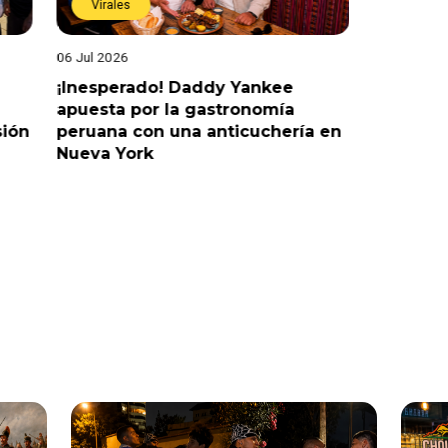
Virales
Virales
06 Jul 2026
25 Jun 202
¡Inesperado! Daddy Yankee
¡Juntos 
apuesta por la gastronomía
reaccion
sión
peruana con una anticuchería en
ante de
Nueva York