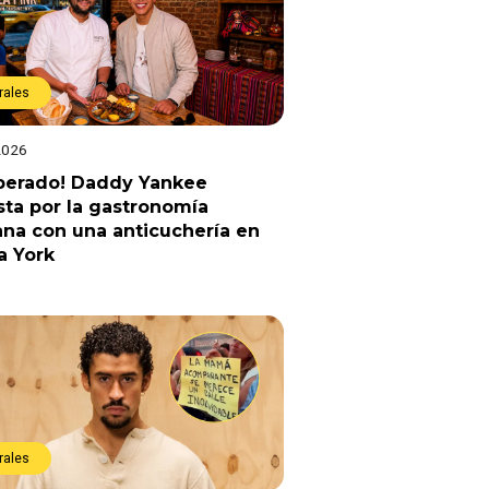
rales
2026
sperado! Daddy Yankee
ta por la gastronomía
na con una anticuchería en
a York
rales