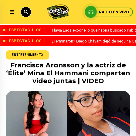
RADIO EN VIVO
ESPECTÁCULOS
Flavia Laos expone lo que habría buscado Pablo 
ESPECTÁCULOS
¿Terminaron? Diego Chávarri dejó de seguir a Ga
ENTRETENIMIENTO
Francisca Aronsson y la actriz de
‘Élite’ Mina El Hammani comparten
video juntas | VIDEO