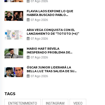
07 Ago 2026
DE PÓDCAST
FLAVIA LAOS EXPONE LO QUE
HABRÍA BUSCADO PABLO
HEREDIA CON ALE FULLER: “UNA
07 Ago 2026
DE LAS PARTES QUERÍA EL
REMEMBER”
ARIA VEGA CONQUISTA CON EL
LANZAMIENTO DE “TOTOTO (+4)”
07 Ago 2026
MARIO HART REVELA
INESPERADO PROBLEMA DE
SALUD ANTES DE SEPARARSE DE
07 Ago 2026
KORINA: “ME ENCONTRARON UN
TUMOR”
ÓSCAR JUNIOR LIDERARÁ LA
BELLA LUZ TRAS SALIDA DE SU
PADRE POR POLÉMICA CON
07 Ago 2026
NALDY SALDAÑA
TAGS
ENTRETENIMIENTO
INSTAGRAM
VIDEO