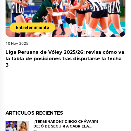
Entretenimiento
10 Nov 2025
Liga Peruana de Vóley 2025/26: revisa cómo va
la tabla de posiciones tras disputarse la fecha
3
ARTICULOS RECIENTES
¿TERMINARON? DIEGO CHÁVARRI
DEJÓ DE SEGUIR A GABRIELA
HERRERA Y ANUNCIA SU SALIDA