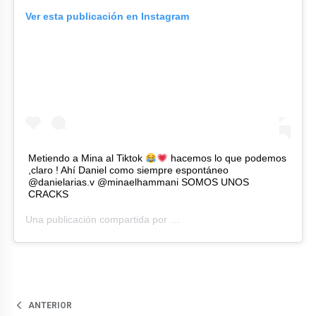
Ver esta publicación en Instagram
Metiendo a Mina al Tiktok
hacemos lo que podemos
,claro ! Ahí Daniel como siempre espontáneo
@danielarias.v @minaelhammani SOMOS UNOS
CRACKS
Una publicación compartida por
Francisca Aronsson | Actress
ANTERIOR