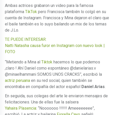
Ambas actrices grabaron un video para la famosa
plataforma
TikTok
pero Francisca también lo colgó en su
cuenta de Instagram. Francisca y Mina dejaron el claro que
el baile también es lo suyo bailando un mix de los temas
de J.Lo.
TE PUEDE INTERESAR:
Natti Natasha causa furor en Instagram con nuevo look |
FOTO
“Metiendo a Mina al
Tiktok
hacemos lo que podemos
,claro ! Ahí Daniel como espontáneo @danielarias.v
@minaelhammani SOMOS UNOS CRACKS”, escribió la
actriz peruana
en su red social, quien también se
encontraba en compañía del actor español
Daniel Arias
.
En seguida, sus colegas del arte le enviaron mensajes de
felicitaciones. Una de ellas fue la salsera
Yahaira Plasencia
: “Nooooooo !!!!!! Ameeeeeeee”,
escribió. La actriz y bailarina
Fiorella Cayo
señaló: