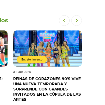
dos
Entretenimiento
Entret
31 Oct 2025
28 Oct 202
6:
REINAS DE CORAZONES 90’S VIVE
¡”Good T
UNA NUEVA TEMPORADA Y
“Pelao” 
SORPRENDE CON GRANDES
programa
INVITADOS EN LA CÚPULA DE LAS
ARTES