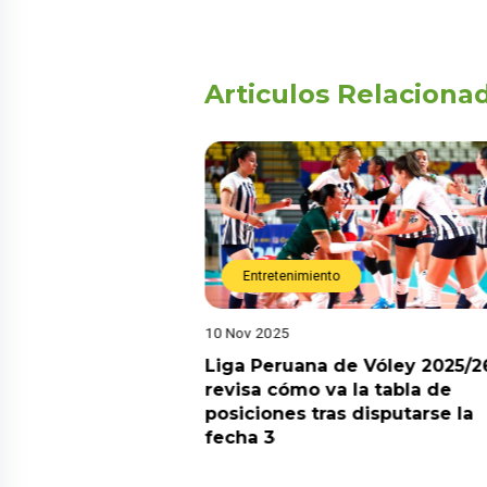
Articulos Relaciona
Entretenimiento
10 Nov 2025
arot esta semana?
Liga Peruana de Vóley 2025/2
predicciones de
revisa cómo va la tabla de
aquí
posiciones tras disputarse la
fecha 3