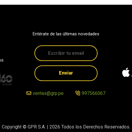
Entérate de las últimas novedades
os
Enviar
ventas@grp.pe
997566067
Copyright © GPR S.A. |
2026
Todos los Derechos Reservados.