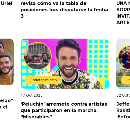
Uriel
revisa cómo va la tabla de
UNA 
posiciones tras disputarse la fecha
SORP
3
INVI
ARTE
Entretenimiento
E
17 Oct 2025
02 Oct
Pelao”
‘Peluchín’ arremete contra artistas
Jeffe
 el
que participaron en la marcha:
Rakit
“Miserables”
‘Enfo