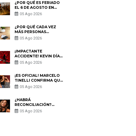
¿POR QUÉ ES FERIADO
EL 6 DE AGOSTO EN
PERÚ? ESTA ES LA
05 Ago 2026
HISTORIA
¿POR QUÉ CADA VEZ
MÁS PERSONAS
UTILIZAN UNA VPN
05 Ago 2026
PARA PROTEGER SU
PRIVACIDAD?
¡IMPACTANTE
ACCIDENTE! KEVIN DÍAZ
CAE DESDE OCHO
05 Ago 2026
METROS EN “ESTO ES
GUERRA” Y GENERA
PREOCUPACIÓN
¡ES OFICIAL! MARCELO
TINELLI CONFIRMA QUE
REGRESÓ CON MILETT
05 Ago 2026
FIGUEROA: “EL AMOR
PUDO MÁS”
¿HABRÁ
RECONCILIACIÓN?
MARIO HART ADMITE
05 Ago 2026
QUE PODRÍA VOLVER
CON KORINA
RIVADENEIRA: “NO LE
CERRARÍA LAS
S
PUERTAS”