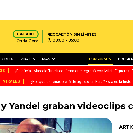
AL AIRE
REGGAETÓN SIN LÍMITES
00:00 - 05:00
Onda Cero
PORTES
VIRALES
MÁS
CONCURSOS
PROGR
OS
¡Es oficial! Marcelo Tinelli confirma que regresó con Milett Figueroa
VIRALES
¿Por qué es feriado el 6 de agosto en Perú? Esta es la histor
 y Yandel graban videoclips 
ARTI