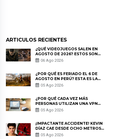
ARTICULOS RECIENTES
¿QUÉ VIDEOJUEGOS SALEN EN
AGOSTO DE 2026? ESTOS SON
LOS ESTRENOS MÁS ESPERADOS
06 Ago 2026
¿POR QUÉ ES FERIADO EL 6 DE
AGOSTO EN PERÚ? ESTA ES LA
HISTORIA
05 Ago 2026
¿POR QUÉ CADA VEZ MÁS
PERSONAS UTILIZAN UNA VPN
PARA PROTEGER SU
05 Ago 2026
PRIVACIDAD?
¡IMPACTANTE ACCIDENTE! KEVIN
DÍAZ CAE DESDE OCHO METROS
EN “ESTO ES GUERRA” Y GENERA
05 Ago 2026
PREOCUPACIÓN