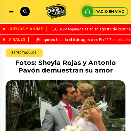
RADIO EN VIVO
JUEGOS Y ANIME
¿Qué videojuegos salen en agosto de 2026? 
VIRALES
¿Por qué es feriado el 6 de agosto en Perú? Esta es la his
ESPECTÁCULOS
Fotos: Sheyla Rojas y Antonio
Pavón demuestran su amor