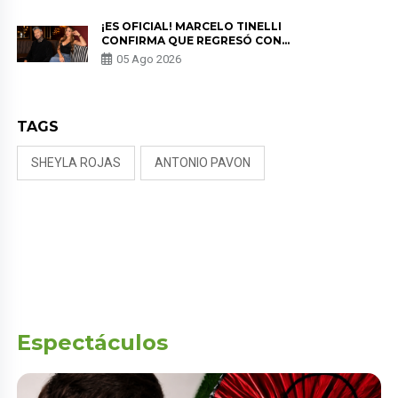
¡ES OFICIAL! MARCELO TINELLI
CONFIRMA QUE REGRESÓ CON
MILETT FIGUEROA: “EL AMOR
05 Ago 2026
PUDO MÁS”
TAGS
SHEYLA ROJAS
ANTONIO PAVON
Espectáculos