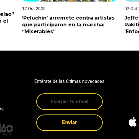
17 Oct 2025
02 Oct
Pelao”
‘Peluchín’ arremete contra artistas
Jeffe
 el
que participaron en la marcha:
Rakit
“Miserables”
‘Enfo
Entérate de las últimas novedades
os
Enviar