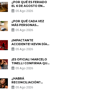
¿POR QUÉ ES FERIADO
EL 6 DE AGOSTO EN
PERÚ? ESTA ES LA
05 Ago 2026
HISTORIA
¿POR QUÉ CADA VEZ
MÁS PERSONAS
UTILIZAN UNA VPN
05 Ago 2026
PARA PROTEGER SU
PRIVACIDAD?
¡IMPACTANTE
ACCIDENTE! KEVIN DÍAZ
CAE DESDE OCHO
05 Ago 2026
METROS EN “ESTO ES
GUERRA” Y GENERA
PREOCUPACIÓN
¡ES OFICIAL! MARCELO
TINELLI CONFIRMA QUE
REGRESÓ CON MILETT
05 Ago 2026
FIGUEROA: “EL AMOR
PUDO MÁS”
¿HABRÁ
RECONCILIACIÓN?
MARIO HART ADMITE
05 Ago 2026
QUE PODRÍA VOLVER
CON KORINA
RIVADENEIRA: “NO LE
CERRARÍA LAS
S
PUERTAS”