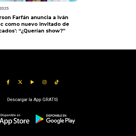
 2025
rson Farfán anuncia a Iván
ic como nuevo invitado de
cados’: “¿Querían show?”
Descargar la App GRATIS