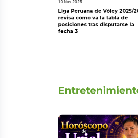
10 Nov 2025
arot esta semana?
Liga Peruana de Vóley 2025/2
predicciones de
revisa cómo va la tabla de
aquí
posiciones tras disputarse la
fecha 3
Entretenimient