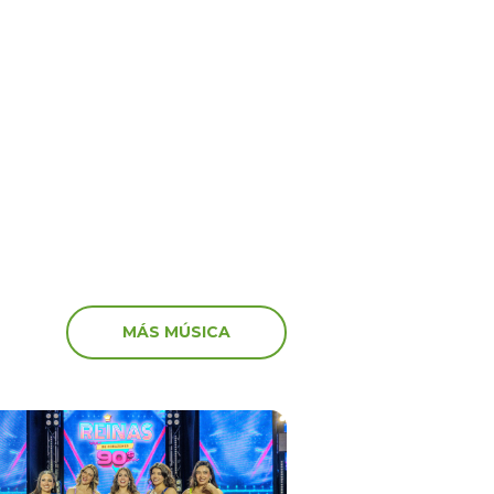
5
17 Oct 2025
ime” no va más! El
‘Peluchín’ arremete con
anuncia el fin del
artistas que participaro
 en el canal de Youtube
marcha: “Miserables”
MÁS MÚSICA