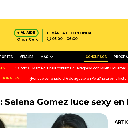
AL AIRE
LEVÁNTATE CON ONDA
05:00 - 06:00
Onda Cero
PORTES
VIRALES
MÁS
CONCURSOS
PROGR
OS
¡Es oficial! Marcelo Tinelli confirma que regresó con Milett Figueroa
VIRALES
¿Por qué es feriado el 6 de agosto en Perú? Esta es la histor
: Selena Gomez luce sexy en 
ARTI