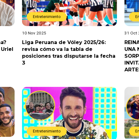
Entretenimiento
E
10 Nov 2025
31 Oct
na?
Liga Peruana de Vóley 2025/26:
REIN
Uriel
revisa cómo va la tabla de
UNA 
posiciones tras disputarse la fecha
SORP
3
INVI
ARTE
Entretenimiento
E