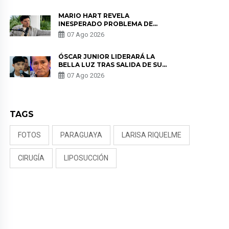
MARIO HART REVELA
INESPERADO PROBLEMA DE
SALUD ANTES DE SEPARARSE DE
07 Ago 2026
KORINA: “ME ENCONTRARON UN
TUMOR”
ÓSCAR JUNIOR LIDERARÁ LA
BELLA LUZ TRAS SALIDA DE SU
PADRE POR POLÉMICA CON
07 Ago 2026
NALDY SALDAÑA
TAGS
FOTOS
PARAGUAYA
LARISA RIQUELME
CIRUGÍA
LIPOSUCCIÓN