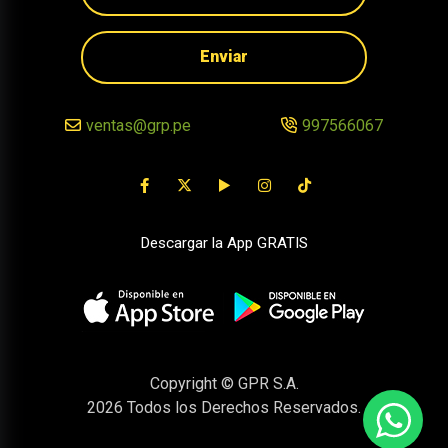
Enviar
ventas@grp.pe
997566067
Descargar la App GRATIS
Copyright © GPR S.A.
2026
Todos los Derechos Reservados.