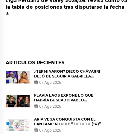
Liga Peruana de Vóley 2025/26: revisa cómo va
la tabla de posiciones tras disputarse la fecha
3
ARTICULOS RECIENTES
¿TERMINARON? DIEGO CHÁVARRI
DEJÓ DE SEGUIR A GABRIELA
HERRERA Y ANUNCIA SU SALIDA
07 Ago 2026
DE PÓDCAST
FLAVIA LAOS EXPONE LO QUE
HABRÍA BUSCADO PABLO
HEREDIA CON ALE FULLER: “UNA
07 Ago 2026
DE LAS PARTES QUERÍA EL
REMEMBER”
ARIA VEGA CONQUISTA CON EL
LANZAMIENTO DE “TOTOTO (+4)”
07 Ago 2026