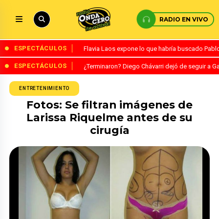
RADIO EN VIVO
ESPECTÁCULOS
Flavia Laos expone lo que habría buscado Pablo 
ESPECTÁCULOS
¿Terminaron? Diego Chávarri dejó de seguir a Ga
ENTRETENIMIENTO
Fotos: Se filtran imágenes de
Larissa Riquelme antes de su
cirugía