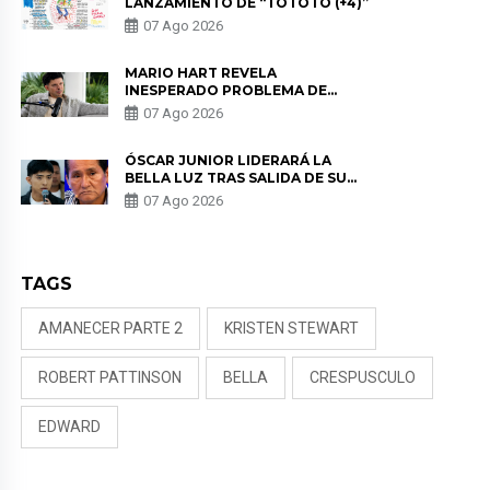
LANZAMIENTO DE “TOTOTO (+4)”
07 Ago 2026
MARIO HART REVELA
INESPERADO PROBLEMA DE
SALUD ANTES DE SEPARARSE DE
07 Ago 2026
KORINA: “ME ENCONTRARON UN
TUMOR”
ÓSCAR JUNIOR LIDERARÁ LA
BELLA LUZ TRAS SALIDA DE SU
PADRE POR POLÉMICA CON
07 Ago 2026
NALDY SALDAÑA
TAGS
AMANECER PARTE 2
KRISTEN STEWART
ROBERT PATTINSON
BELLA
CRESPUSCULO
EDWARD