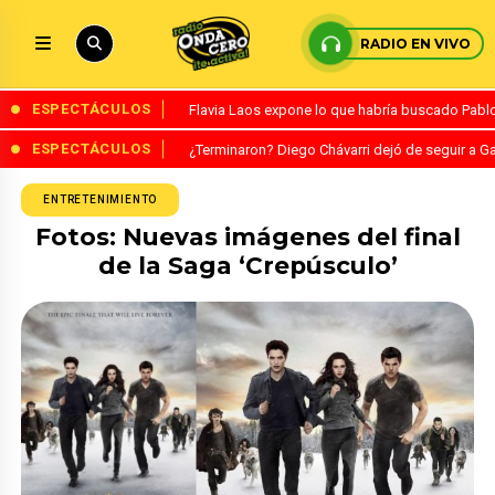
RADIO EN VIVO
ESPECTÁCULOS
Flavia Laos expone lo que habría buscado Pablo 
ESPECTÁCULOS
¿Terminaron? Diego Chávarri dejó de seguir a Ga
ENTRETENIMIENTO
Fotos: Nuevas imágenes del final
de la Saga ‘Crepúsculo’