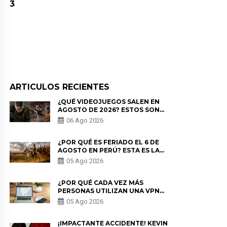
3
ARTICULOS RECIENTES
¿QUÉ VIDEOJUEGOS SALEN EN
AGOSTO DE 2026? ESTOS SON
LOS ESTRENOS MÁS ESPERADOS
06 Ago 2026
¿POR QUÉ ES FERIADO EL 6 DE
AGOSTO EN PERÚ? ESTA ES LA
HISTORIA
05 Ago 2026
¿POR QUÉ CADA VEZ MÁS
PERSONAS UTILIZAN UNA VPN
PARA PROTEGER SU
05 Ago 2026
PRIVACIDAD?
¡IMPACTANTE ACCIDENTE! KEVIN