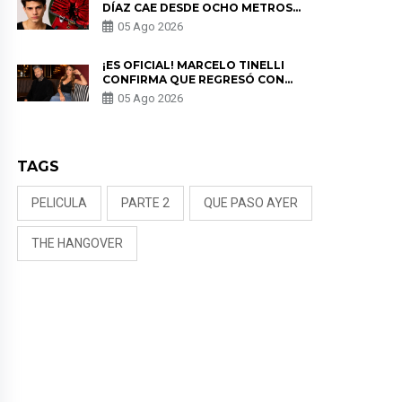
DÍAZ CAE DESDE OCHO METROS
EN “ESTO ES GUERRA” Y GENERA
05 Ago 2026
PREOCUPACIÓN
¡ES OFICIAL! MARCELO TINELLI
CONFIRMA QUE REGRESÓ CON
MILETT FIGUEROA: “EL AMOR
05 Ago 2026
PUDO MÁS”
TAGS
PELICULA
PARTE 2
QUE PASO AYER
THE HANGOVER