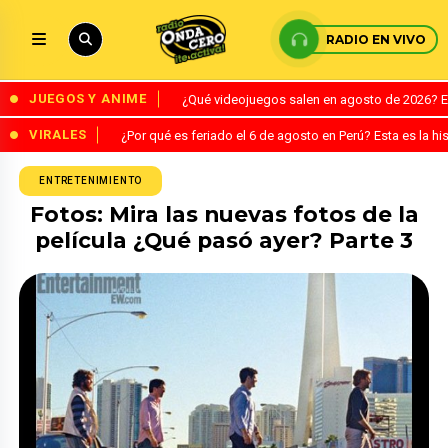
RADIO EN VIVO
JUEGOS Y ANIME
¿Qué videojuegos salen en agosto de 2026? 
VIRALES
¿Por qué es feriado el 6 de agosto en Perú? Esta es la his
ENTRETENIMIENTO
Fotos: Mira las nuevas fotos de la
película ¿Qué pasó ayer? Parte 3