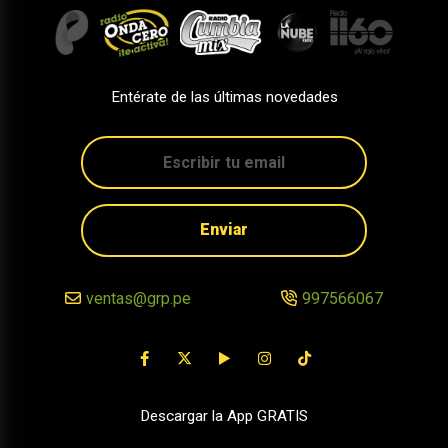
Entérate de las últimas novedades
Enviar
ventas@grp.pe
997566067
Descargar la App GRATIS