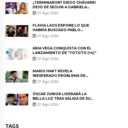
¿TERMINARON? DIEGO CHÁVARRI
DEJÓ DE SEGUIR A GABRIELA
HERRERA Y ANUNCIA SU SALIDA
07 Ago 2026
DE PÓDCAST
FLAVIA LAOS EXPONE LO QUE
HABRÍA BUSCADO PABLO
HEREDIA CON ALE FULLER: “UNA
07 Ago 2026
DE LAS PARTES QUERÍA EL
REMEMBER”
ARIA VEGA CONQUISTA CON EL
LANZAMIENTO DE “TOTOTO (+4)”
07 Ago 2026
MARIO HART REVELA
INESPERADO PROBLEMA DE
SALUD ANTES DE SEPARARSE DE
07 Ago 2026
KORINA: “ME ENCONTRARON UN
TUMOR”
ÓSCAR JUNIOR LIDERARÁ LA
BELLA LUZ TRAS SALIDA DE SU
PADRE POR POLÉMICA CON
07 Ago 2026
NALDY SALDAÑA
TAGS