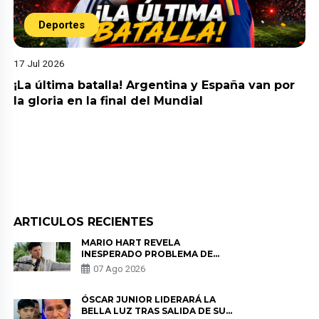
Deportes
17 Jul 2026
¡La última batalla! Argentina y España van por
la gloria en la final del Mundial
ARTICULOS RECIENTES
MARIO HART REVELA
INESPERADO PROBLEMA DE
SALUD ANTES DE SEPARARSE DE
07 Ago 2026
KORINA: “ME ENCONTRARON UN
TUMOR”
ÓSCAR JUNIOR LIDERARÁ LA
BELLA LUZ TRAS SALIDA DE SU