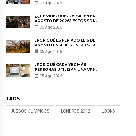
PADRE POR POLÉMICA CON
07 Ago 2026
NALDY SALDAÑA
¿QUÉ VIDEOJUEGOS SALEN EN
AGOSTO DE 2026? ESTOS SON
LOS ESTRENOS MÁS ESPERADOS
06 Ago 2026
¿POR QUÉ ES FERIADO EL 6 DE
AGOSTO EN PERÚ? ESTA ES LA
HISTORIA
05 Ago 2026
¿POR QUÉ CADA VEZ MÁS
PERSONAS UTILIZAN UNA VPN
PARA PROTEGER SU
05 Ago 2026
PRIVACIDAD?
TAGS
JUEGOS OLIMPICOS
LONDRES 2012
LOOKS