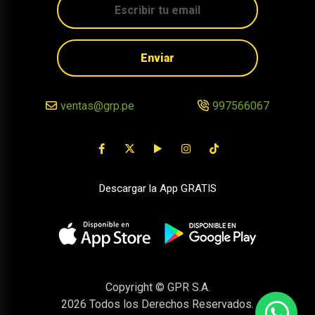
Enviar
ventas@grp.pe
997566067
Descargar la App GRATIS
Copyright © GPR S.A.
2026
Todos los Derechos Reservados.