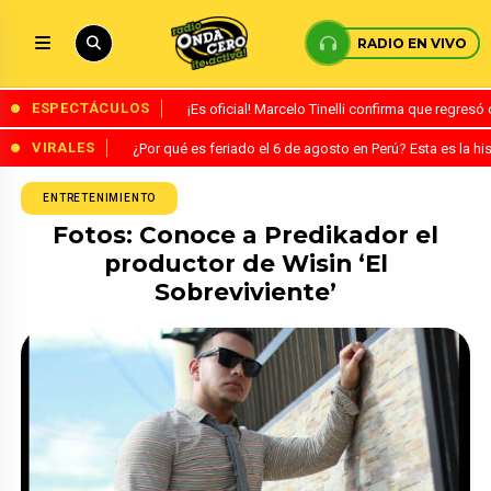
RADIO EN VIVO
ESPECTÁCULOS
¡Es oficial! Marcelo Tinelli confirma que regres
VIRALES
¿Por qué es feriado el 6 de agosto en Perú? Esta es la his
ENTRETENIMIENTO
Fotos: Conoce a Predikador el
productor de Wisin ‘El
Sobreviviente’