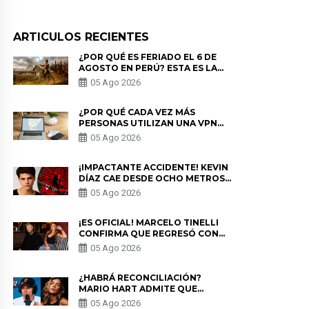
ARTICULOS RECIENTES
¿POR QUÉ ES FERIADO EL 6 DE
AGOSTO EN PERÚ? ESTA ES LA
HISTORIA
05 Ago 2026
¿POR QUÉ CADA VEZ MÁS
PERSONAS UTILIZAN UNA VPN
PARA PROTEGER SU
05 Ago 2026
PRIVACIDAD?
¡IMPACTANTE ACCIDENTE! KEVIN
DÍAZ CAE DESDE OCHO METROS
EN “ESTO ES GUERRA” Y GENERA
05 Ago 2026
PREOCUPACIÓN
¡ES OFICIAL! MARCELO TINELLI
CONFIRMA QUE REGRESÓ CON
MILETT FIGUEROA: “EL AMOR
05 Ago 2026
PUDO MÁS”
¿HABRÁ RECONCILIACIÓN?
MARIO HART ADMITE QUE
PODRÍA VOLVER CON KORINA
05 Ago 2026