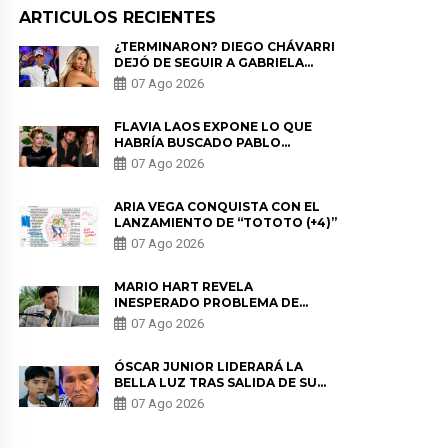
ARTICULOS RECIENTES
¿TERMINARON? DIEGO CHÁVARRI
DEJÓ DE SEGUIR A GABRIELA
HERRERA Y ANUNCIA SU SALIDA
07 Ago 2026
DE PÓDCAST
FLAVIA LAOS EXPONE LO QUE
HABRÍA BUSCADO PABLO
HEREDIA CON ALE FULLER: “UNA
07 Ago 2026
DE LAS PARTES QUERÍA EL
REMEMBER”
ARIA VEGA CONQUISTA CON EL
LANZAMIENTO DE “TOTOTO (+4)”
07 Ago 2026
MARIO HART REVELA
INESPERADO PROBLEMA DE
SALUD ANTES DE SEPARARSE DE
07 Ago 2026
KORINA: “ME ENCONTRARON UN
TUMOR”
ÓSCAR JUNIOR LIDERARÁ LA
BELLA LUZ TRAS SALIDA DE SU
PADRE POR POLÉMICA CON
07 Ago 2026
NALDY SALDAÑA