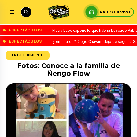
RADIO EN VIVO
ESPECTÁCULOS
Flavia Laos expone lo que habría buscado Pablo 
ESPECTÁCULOS
¿Terminaron? Diego Chávarri dejó de seguir a Ga
ENTRETENIMIENTO
Fotos: Conoce a la familia de
Ñengo Flow