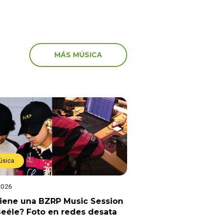
MÁS MÚSICA
úsica
2026
viene una BZRP Music Session
eéle? Foto en redes desata