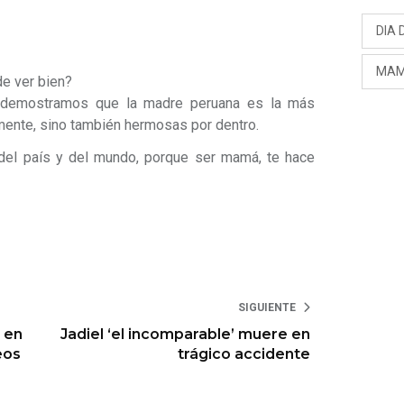
DIA 
MAM
e ver bien?
s demostramos que la madre peruana es la más
mente, sino también hermosas por dentro.
 del país y del mundo, porque ser mamá, te hace
SIGUIENTE
 en
Jadiel ‘el incomparable’ muere en
eos
trágico accidente