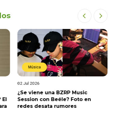
dos
Música
Estren
02 Jul 2026
19 Jun 202
¿Se viene una BZRP Music
Renzo Wi
 El
Session con Beéle? Foto en
romance
ara
redes desata rumores
“Tic Tac