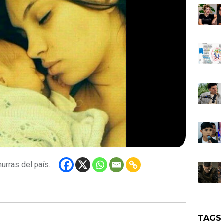
urras del país.
TAG