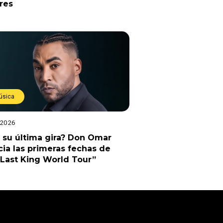
res
úsica
 2026
 su última gira? Don Omar
ia las primeras fechas de
Last King World Tour”