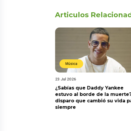
Articulos Relaciona
Música
23 Jul 2026
ia su nuevo álbum
¿Sabías que Daddy Yankee
nto de sentir
estuvo al borde de la muerte?
 la fecha de
disparo que cambió su vida p
siempre