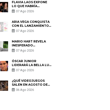
FLAVIA LAOS EXPONE
LO QUE HABRÍA
BUSCADO PABLO
07 Ago 2026
HEREDIA CON ALE
FULLER: “UNA DE LAS
PARTES QUERÍA EL
ARIA VEGA CONQUISTA
REMEMBER”
CON EL LANZAMIENTO
DE “TOTOTO (+4)”
07 Ago 2026
MARIO HART REVELA
INESPERADO
PROBLEMA DE SALUD
07 Ago 2026
ANTES DE SEPARARSE
DE KORINA: “ME
ENCONTRARON UN
ÓSCAR JUNIOR
TUMOR”
LIDERARÁ LA BELLA LUZ
TRAS SALIDA DE SU
07 Ago 2026
PADRE POR POLÉMICA
CON NALDY SALDAÑA
¿QUÉ VIDEOJUEGOS
SALEN EN AGOSTO DE
2026? ESTOS SON LOS
06 Ago 2026
ESTRENOS MÁS
ESPERADOS
S