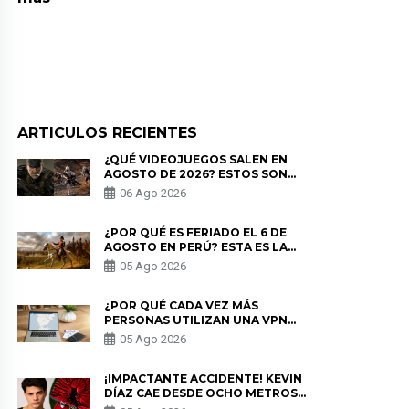
ARTICULOS RECIENTES
¿QUÉ VIDEOJUEGOS SALEN EN
AGOSTO DE 2026? ESTOS SON
LOS ESTRENOS MÁS ESPERADOS
06 Ago 2026
¿POR QUÉ ES FERIADO EL 6 DE
AGOSTO EN PERÚ? ESTA ES LA
HISTORIA
05 Ago 2026
¿POR QUÉ CADA VEZ MÁS
PERSONAS UTILIZAN UNA VPN
PARA PROTEGER SU
05 Ago 2026
PRIVACIDAD?
¡IMPACTANTE ACCIDENTE! KEVIN
DÍAZ CAE DESDE OCHO METROS
EN “ESTO ES GUERRA” Y GENERA