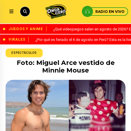
RADIO EN VIVO
JUEGOS Y ANIME
¿Qué videojuegos salen en agosto de 2026? 
VIRALES
¿Por qué es feriado el 6 de agosto en Perú? Esta es la his
ESPECTÁCULOS
Foto: Miguel Arce vestido de
Minnie Mouse