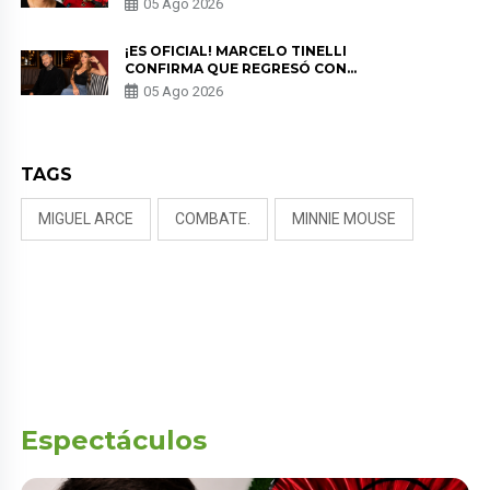
05 Ago 2026
PREOCUPACIÓN
¡ES OFICIAL! MARCELO TINELLI
CONFIRMA QUE REGRESÓ CON
MILETT FIGUEROA: “EL AMOR
05 Ago 2026
PUDO MÁS”
TAGS
MIGUEL ARCE
COMBATE.
MINNIE MOUSE
Espectáculos