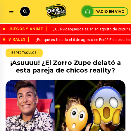
RADIO EN VIVO
JUEGOS Y ANIME
¿Qué videojuegos salen en agosto de 2026? 
VIRALES
¿Por qué es feriado el 6 de agosto en Perú? Esta es la his
ESPECTÁCULOS
¡Asuuuu! ¿El Zorro Zupe delató a
esta pareja de chicos reality?