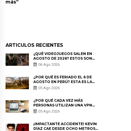
más”
ARTICULOS RECIENTES
¿QUÉ VIDEOJUEGOS SALEN EN
AGOSTO DE 2026? ESTOS SON
LOS ESTRENOS MÁS ESPERADOS
06 Ago 2026
¿POR QUÉ ES FERIADO EL 6 DE
AGOSTO EN PERÚ? ESTA ES LA
HISTORIA
05 Ago 2026
¿POR QUÉ CADA VEZ MÁS
PERSONAS UTILIZAN UNA VPN
PARA PROTEGER SU
05 Ago 2026
PRIVACIDAD?
¡IMPACTANTE ACCIDENTE! KEVIN
DÍAZ CAE DESDE OCHO METROS