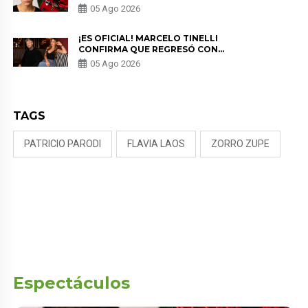
EN “ESTO ES GUERRA” Y GENERA
05 Ago 2026
PREOCUPACIÓN
¡ES OFICIAL! MARCELO TINELLI
CONFIRMA QUE REGRESÓ CON
MILETT FIGUEROA: “EL AMOR
05 Ago 2026
PUDO MÁS”
TAGS
PATRICIO PARODI
FLAVIA LAOS
ZORRO ZUPE
Espectáculos