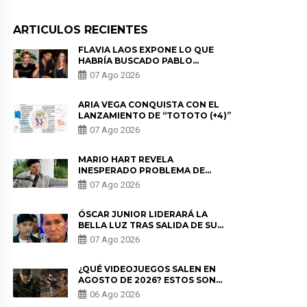
ARTICULOS RECIENTES
FLAVIA LAOS EXPONE LO QUE
HABRÍA BUSCADO PABLO
HEREDIA CON ALE FULLER: “UNA
07 Ago 2026
DE LAS PARTES QUERÍA EL
REMEMBER”
ARIA VEGA CONQUISTA CON EL
LANZAMIENTO DE “TOTOTO (+4)”
07 Ago 2026
MARIO HART REVELA
INESPERADO PROBLEMA DE
SALUD ANTES DE SEPARARSE DE
07 Ago 2026
KORINA: “ME ENCONTRARON UN
TUMOR”
ÓSCAR JUNIOR LIDERARÁ LA
BELLA LUZ TRAS SALIDA DE SU
PADRE POR POLÉMICA CON
07 Ago 2026
NALDY SALDAÑA
¿QUÉ VIDEOJUEGOS SALEN EN
AGOSTO DE 2026? ESTOS SON
LOS ESTRENOS MÁS ESPERADOS
06 Ago 2026