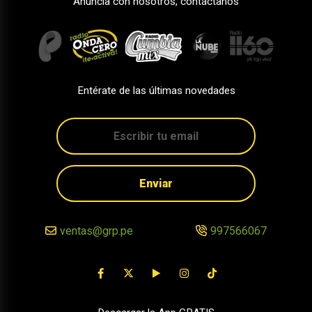
Anuncia con nosotros, contáctanos
Entérate de las últimas novedades
Enviar
ventas@grp.pe
997566067