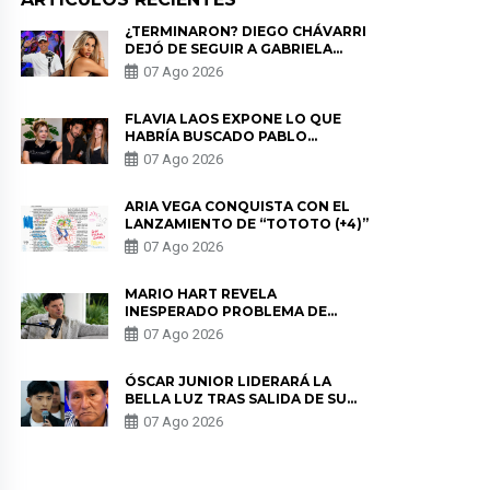
¿TERMINARON? DIEGO CHÁVARRI
DEJÓ DE SEGUIR A GABRIELA
HERRERA Y ANUNCIA SU SALIDA
07 Ago 2026
DE PÓDCAST
FLAVIA LAOS EXPONE LO QUE
HABRÍA BUSCADO PABLO
HEREDIA CON ALE FULLER: “UNA
07 Ago 2026
DE LAS PARTES QUERÍA EL
REMEMBER”
ARIA VEGA CONQUISTA CON EL
LANZAMIENTO DE “TOTOTO (+4)”
07 Ago 2026
MARIO HART REVELA
INESPERADO PROBLEMA DE
SALUD ANTES DE SEPARARSE DE
07 Ago 2026
KORINA: “ME ENCONTRARON UN
TUMOR”
ÓSCAR JUNIOR LIDERARÁ LA
BELLA LUZ TRAS SALIDA DE SU
PADRE POR POLÉMICA CON
07 Ago 2026
NALDY SALDAÑA