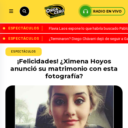
RADIO EN VIVO
ESPECTÁCULOS
Flavia Laos expone lo que habría buscado Pablo 
ESPECTÁCULOS
¿Terminaron? Diego Chávarri dejó de seguir a Ga
ESPECTÁCULOS
¡Felicidades! ¿Ximena Hoyos
anunció su matrimonio con esta
fotografía?