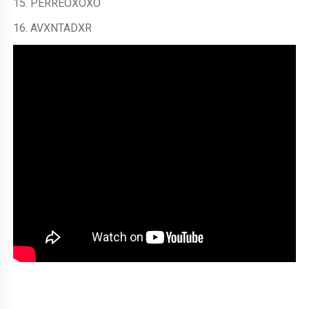
15. PERREOXOXO
16. AVXNTADXR