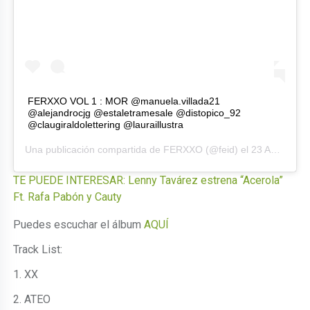
FERXXO VOL 1 : MOR @manuela.villada21
@alejandrocjg @estaletramesale @distopico_92
@claugiraldolettering @lauraillustra
Una publicación compartida de
FERXXO
(@feid) el
23 Abr, 2020 a las 4:27 PDT
TE PUEDE INTERESAR:
Lenny Tavárez estrena “Acerola”
Ft. Rafa Pabón y Cauty
Puedes escuchar el álbum
AQUÍ
Track List:
1. XX
2. ATEO