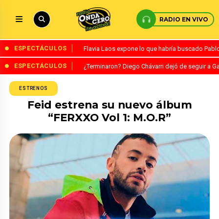
RADIO EN VIVO
ESPECTÁCULOS
Flavia Laos expone lo que habría buscado Pablo 
ESPECTÁCULOS
¿Terminaron? Diego Chávarri dejó de seguir a Ga
ESTRENOS
Feid estrena su nuevo álbum
“FERXXO Vol 1: M.O.R”