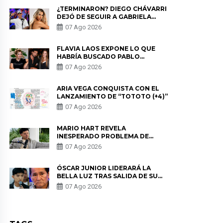
¿TERMINARON? DIEGO CHÁVARRI
DEJÓ DE SEGUIR A GABRIELA
HERRERA Y ANUNCIA SU SALIDA
07 Ago 2026
DE PÓDCAST
FLAVIA LAOS EXPONE LO QUE
HABRÍA BUSCADO PABLO
HEREDIA CON ALE FULLER: “UNA
07 Ago 2026
DE LAS PARTES QUERÍA EL
REMEMBER”
ARIA VEGA CONQUISTA CON EL
LANZAMIENTO DE “TOTOTO (+4)”
07 Ago 2026
MARIO HART REVELA
INESPERADO PROBLEMA DE
SALUD ANTES DE SEPARARSE DE
07 Ago 2026
KORINA: “ME ENCONTRARON UN
TUMOR”
ÓSCAR JUNIOR LIDERARÁ LA
BELLA LUZ TRAS SALIDA DE SU
PADRE POR POLÉMICA CON
07 Ago 2026
NALDY SALDAÑA