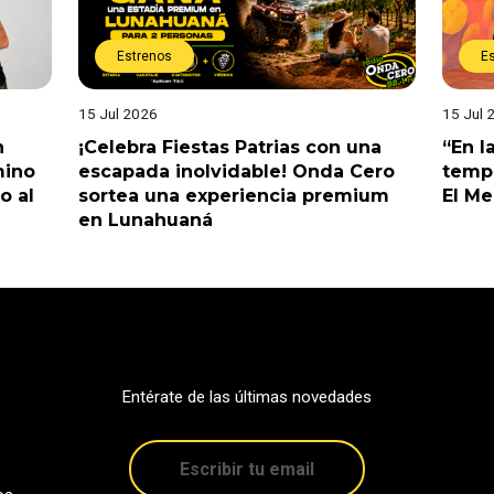
Estrenos
E
15 Jul 2026
15 Jul 
n
¡Celebra Fiestas Patrias con una
“En l
mino
escapada inolvidable! Onda Cero
tempo
o al
sortea una experiencia premium
El M
en Lunahuaná
Entérate de las últimas novedades