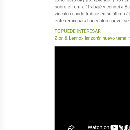
sobre el remix. “Trabajé y conocí a B
vínculo cuando trabajé en su último
este remix para hacer algo nuevo, se
TE PUEDE INTERESAR:
Zion & Lennox lanzarán nuevo tema i