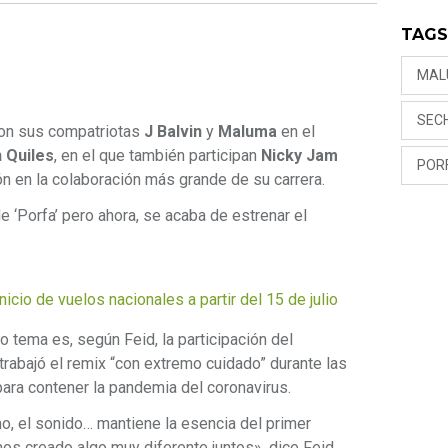
TAG
MAL
SEC
con sus compatriotas
J Balvin
y
Maluma
en el
n Quiles
, en el que también participan
Nicky Jam
POR
ión en la colaboración más grande de su carrera.
 ‘Porfa’ pero ahora, se acaba de estrenar el
icio de vuelos nacionales a partir del 15 de julio
 tema es, según Feid, la participación del
trabajó el remix “con extremo cuidado” durante las
ra contener la pandemia del coronavirus.
mo, el sonido… mantiene la esencia del primer
os creado algo muy diferente juntos», dice Feid