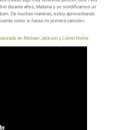
alvin durante años, Maluma y yo solidificamos un
 álbum. De muchas maneras, estoy aprovechando
 siente como si fuese mi primera canción».
nspirado en Michael Jackson y Lionel Richie