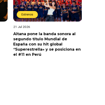
Estrenos
Estren
21 Jul 2026
20 Jul 2026
Aitana pone la banda sonora al
América 
segundo título Mundial de
exclusiv
España con su hit global
de la Se
“Superestrella» y se posiciona en
Mundial
el #11 en Perú