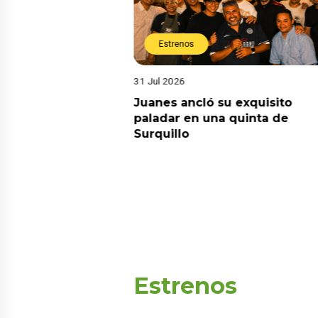
Estrenos
31 Jul 2026
media domina el
Juanes ancló su exquisito
onsolida su
paladar en una quinta de
 los programas más
Surquillo
levisión peruana
Estrenos