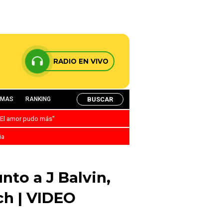
RADIO EN VIVO
BUSCAR
AMAS
RANKING
: “El amor pudo más”
ia
nto a J Balvin,
ch | VIDEO