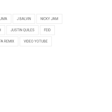
S
UMA
J BALVIN
NICKY JAM
H
JUSTIN QUILES
FEID
FA REMIX
VIDEO YOTUBE