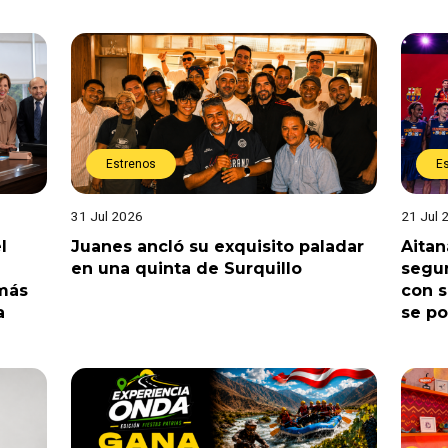
Estrenos
E
31 Jul 2026
21 Jul 
l
Juanes ancló su exquisito paladar
Aitan
en una quinta de Surquillo
segun
 más
con s
a
se po