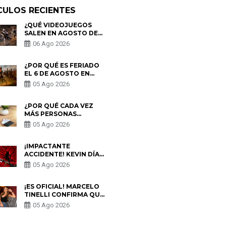
CULOS RECIENTES
¿QUÉ VIDEOJUEGOS
SALEN EN AGOSTO DE
2026? ESTOS SON LOS
06 Ago 2026
ESTRENOS MÁS
ESPERADOS
¿POR QUÉ ES FERIADO
EL 6 DE AGOSTO EN
PERÚ? ESTA ES LA
05 Ago 2026
HISTORIA
¿POR QUÉ CADA VEZ
MÁS PERSONAS
UTILIZAN UNA VPN
05 Ago 2026
PARA PROTEGER SU
PRIVACIDAD?
¡IMPACTANTE
ACCIDENTE! KEVIN DÍAZ
CAE DESDE OCHO
05 Ago 2026
METROS EN “ESTO ES
GUERRA” Y GENERA
PREOCUPACIÓN
¡ES OFICIAL! MARCELO
TINELLI CONFIRMA QUE
REGRESÓ CON MILETT
05 Ago 2026
FIGUEROA: “EL AMOR
PUDO MÁS”