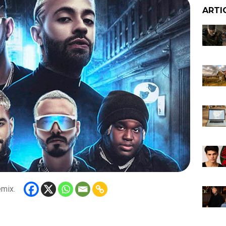
ARTI
emix.