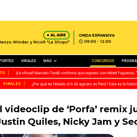
AL AIRE
ONDA EXPANSIVA
09:00 - 12:00
Renzo Winder y Nicolt "La Shiqui"
PORTES
VIRALES
MÁS
CONCURSOS
PROGR
OS
¡Es oficial! Marcelo Tinelli confirma que regresó con Milett Figueroa
VIRALES
¿Por qué es feriado el 6 de agosto en Perú? Esta es la histor
l videoclip de ‘Porfa’ remix ju
ustin Quiles, Nicky Jam y Se