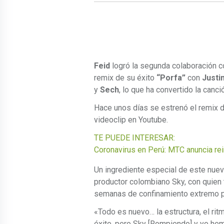
Feid
logró la segunda colaboración 
remix de su éxito
“Porfa”
con
Justi
y
Sech
, lo que ha convertido la canc
Hace unos días se estrenó el remix de
videoclip en Youtube.
TE PUEDE INTERESAR:
Coronavirus en Perú: MTC anuncia rein
Un ingrediente especial de este nuevo
productor colombiano Sky, con quien 
semanas de confinamiento extremo pa
«Todo es nuevo… la estructura, el rit
éxito, pero Sky [Rompiendo] y yo hem