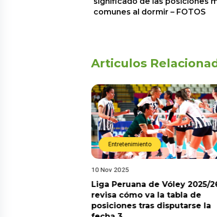
significado de las posiciones 
comunes al dormir – FOTOS
Articulos Relaciona
Entretenimiento
10 Nov 2025
arot esta semana?
Liga Peruana de Vóley 2025/2
predicciones de
revisa cómo va la tabla de
aquí
posiciones tras disputarse la
fecha 3