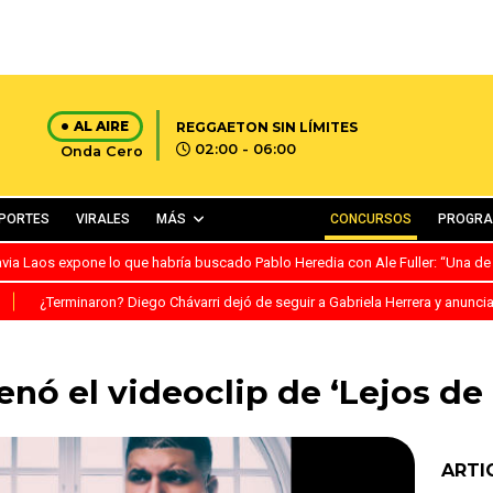
AL AIRE
REGGAETON SIN LÍMITES
02:00 - 06:00
Onda Cero
PORTES
VIRALES
MÁS
CONCURSOS
PROGR
avia Laos expone lo que habría buscado Pablo Heredia con Ale Fuller: “Una de
S
¿Terminaron? Diego Chávarri dejó de seguir a Gabriela Herrera y anunci
enó el videoclip de ‘Lejos de
ARTI