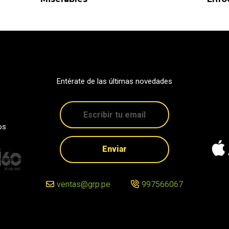
Entérate de las últimas novedades
os
Enviar
ventas@grp.pe
997566067