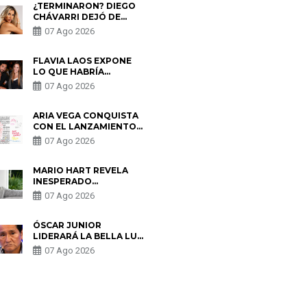
¿TERMINARON? DIEGO
CHÁVARRI DEJÓ DE
SEGUIR A GABRIELA
07 Ago 2026
HERRERA Y ANUNCIA SU
SALIDA DE PÓDCAST
FLAVIA LAOS EXPONE
LO QUE HABRÍA
BUSCADO PABLO
07 Ago 2026
HEREDIA CON ALE
FULLER: “UNA DE LAS
PARTES QUERÍA EL
ARIA VEGA CONQUISTA
REMEMBER”
CON EL LANZAMIENTO
DE “TOTOTO (+4)”
07 Ago 2026
MARIO HART REVELA
INESPERADO
PROBLEMA DE SALUD
07 Ago 2026
ANTES DE SEPARARSE
DE KORINA: “ME
ENCONTRARON UN
ÓSCAR JUNIOR
TUMOR”
LIDERARÁ LA BELLA LUZ
TRAS SALIDA DE SU
07 Ago 2026
PADRE POR POLÉMICA
CON NALDY SALDAÑA
S