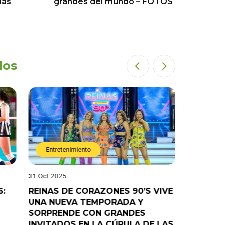
más
grandes del mundo – FOTOS
dos
Entretenimiento
Entret
31 Oct 2025
28 Oct 202
6:
REINAS DE CORAZONES 90’S VIVE
¡”Good T
UNA NUEVA TEMPORADA Y
“Pelao” 
SORPRENDE CON GRANDES
programa
INVITADOS EN LA CÚPULA DE LAS