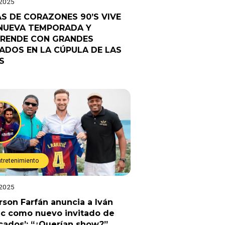
 2025
AS DE CORAZONES 90’S VIVE
NUEVA TEMPORADA Y
RENDE CON GRANDES
TADOS EN LA CÚPULA DE LAS
S
ntretenimiento
 2025
rson Farfán anuncia a Iván
ic como nuevo invitado de
cados’: “¿Querían show?”