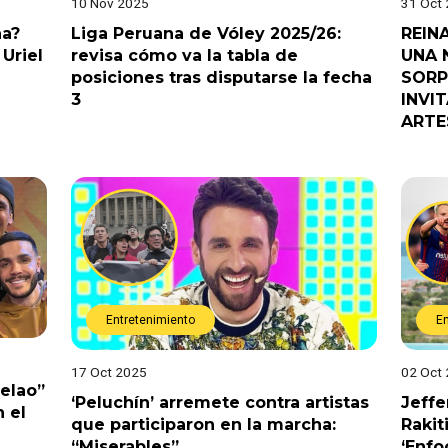
10 Nov 2025
31 Oct
na?
Liga Peruana de Vóley 2025/26:
REIN
Uriel
revisa cómo va la tabla de
UNA 
posiciones tras disputarse la fecha
SORP
3
INVI
ARTE
Entretenimiento
E
17 Oct 2025
02 Oct
Pelao”
‘Peluchín’ arremete contra artistas
Jeffe
 el
que participaron en la marcha:
Rakit
“Miserables”
‘Enfo