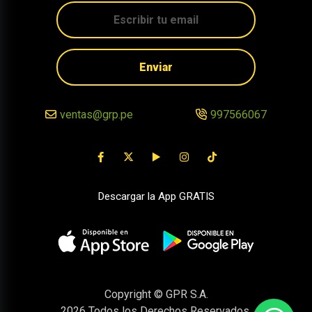
Enviar
ventas@grp.pe
997566067
Descargar la App GRATIS
Copyright © GPR S.A.
2026
Todos los Derechos Reservados.