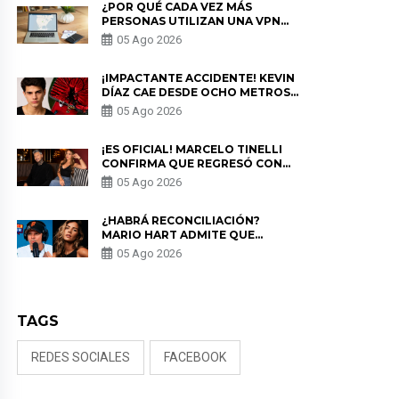
¿POR QUÉ CADA VEZ MÁS
PERSONAS UTILIZAN UNA VPN
PARA PROTEGER SU
05 Ago 2026
PRIVACIDAD?
¡IMPACTANTE ACCIDENTE! KEVIN
DÍAZ CAE DESDE OCHO METROS
EN “ESTO ES GUERRA” Y GENERA
05 Ago 2026
PREOCUPACIÓN
¡ES OFICIAL! MARCELO TINELLI
CONFIRMA QUE REGRESÓ CON
MILETT FIGUEROA: “EL AMOR
05 Ago 2026
PUDO MÁS”
¿HABRÁ RECONCILIACIÓN?
MARIO HART ADMITE QUE
PODRÍA VOLVER CON KORINA
05 Ago 2026
RIVADENEIRA: “NO LE CERRARÍA
LAS PUERTAS”
TAGS
REDES SOCIALES
FACEBOOK