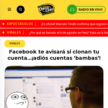
RADIO EN VIVO
ESPECTÁCULOS
¡Es oficial! Marcelo Tinelli confirma que regres
VIRALES
¿Por qué es feriado el 6 de agosto en Perú? Esta es la his
VIRALES
Facebook te avisará si clonan tu
cuenta…¡adiós cuentas ‘bambas’!