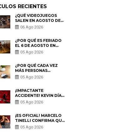
CULOS RECIENTES
¿QUÉ VIDEOJUEGOS
SALEN EN AGOSTO DE
2026? ESTOS SON LOS
06 Ago 2026
ESTRENOS MÁS
ESPERADOS
¿POR QUÉ ES FERIADO
EL 6 DE AGOSTO EN
PERÚ? ESTA ES LA
05 Ago 2026
HISTORIA
¿POR QUÉ CADA VEZ
MÁS PERSONAS
UTILIZAN UNA VPN
05 Ago 2026
PARA PROTEGER SU
PRIVACIDAD?
¡IMPACTANTE
ACCIDENTE! KEVIN DÍAZ
CAE DESDE OCHO
05 Ago 2026
METROS EN “ESTO ES
GUERRA” Y GENERA
PREOCUPACIÓN
¡ES OFICIAL! MARCELO
TINELLI CONFIRMA QUE
REGRESÓ CON MILETT
05 Ago 2026
FIGUEROA: “EL AMOR
PUDO MÁS”