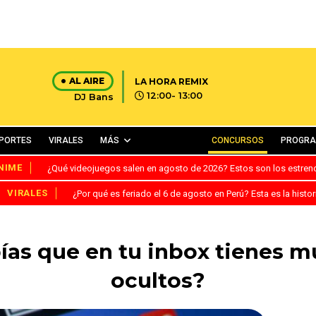
AL AIRE
LA HORA REMIX
12:00- 13:00
DJ Bans
PORTES
VIRALES
MÁS
CONCURSOS
PROGR
NIME
¿Qué videojuegos salen en agosto de 2026? Estos son los estre
VIRALES
¿Por qué es feriado el 6 de agosto en Perú? Esta es la histor
ías que en tu inbox tienes 
ocultos?