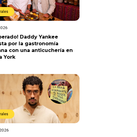
rales
2026
sperado! Daddy Yankee
ta por la gastronomía
na con una anticuchería en
a York
rales
 2026