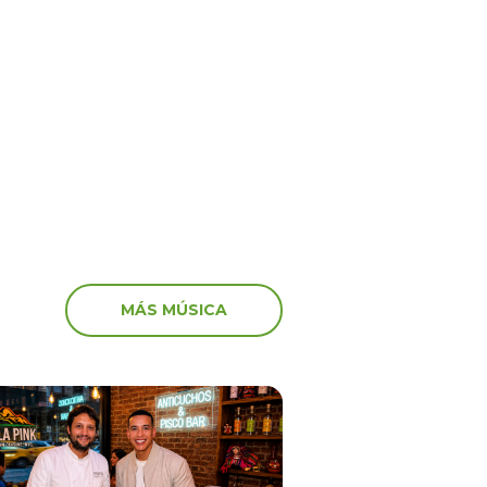
6
15 Jun 2026
por Venezuela! Así
¡Shock y tristeza en viv
aron algunos artistas
recibieron los streamers
vastador terremoto
noticia de la muerte de
MÁS MÚSICA