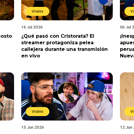
Virales
Vi
16 Jul 2026
06 Jul 
gosto
¿Qué pasó con Cristorata? El
¡Ine
streamer protagoniza pelea
apues
callejera durante una transmisión
perua
en vivo
Nuev
Virales
Vi
15 Jun 2026
12 Jun