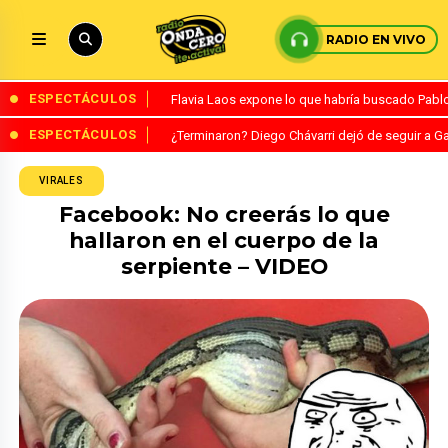
RADIO EN VIVO
ESPECTÁCULOS
Flavia Laos expone lo que habría buscado Pablo 
ESPECTÁCULOS
¿Terminaron? Diego Chávarri dejó de seguir a Ga
VIRALES
Facebook: No creerás lo que
hallaron en el cuerpo de la
serpiente – VIDEO