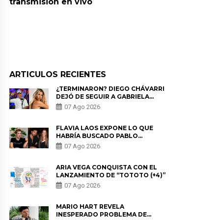
transmisión en vivo
ARTICULOS RECIENTES
¿TERMINARON? DIEGO CHÁVARRI
DEJÓ DE SEGUIR A GABRIELA
HERRERA Y ANUNCIA SU SALIDA
07 Ago 2026
DE PÓDCAST
FLAVIA LAOS EXPONE LO QUE
HABRÍA BUSCADO PABLO
HEREDIA CON ALE FULLER: “UNA
07 Ago 2026
DE LAS PARTES QUERÍA EL
REMEMBER”
ARIA VEGA CONQUISTA CON EL
LANZAMIENTO DE “TOTOTO (+4)”
07 Ago 2026
MARIO HART REVELA
INESPERADO PROBLEMA DE