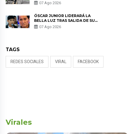
SALUD ANTES DE SEPARARSE DE
07 Ago 2026
KORINA: “ME ENCONTRARON UN
TUMOR”
ÓSCAR JUNIOR LIDERARÁ LA
BELLA LUZ TRAS SALIDA DE SU
PADRE POR POLÉMICA CON
07 Ago 2026
NALDY SALDAÑA
TAGS
REDES SOCIALES
VIRAL
FACEBOOK
Virales