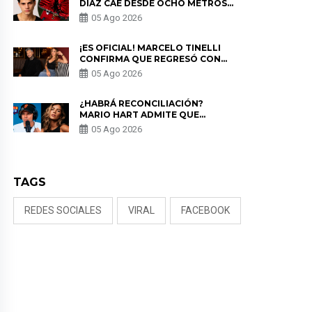
DÍAZ CAE DESDE OCHO METROS
EN “ESTO ES GUERRA” Y GENERA
05 Ago 2026
PREOCUPACIÓN
¡ES OFICIAL! MARCELO TINELLI
CONFIRMA QUE REGRESÓ CON
MILETT FIGUEROA: “EL AMOR
05 Ago 2026
PUDO MÁS”
¿HABRÁ RECONCILIACIÓN?
MARIO HART ADMITE QUE
PODRÍA VOLVER CON KORINA
05 Ago 2026
RIVADENEIRA: “NO LE CERRARÍA
LAS PUERTAS”
TAGS
REDES SOCIALES
VIRAL
FACEBOOK