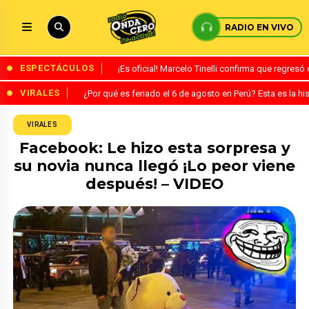
RADIO EN VIVO
ESPECTÁCULOS
¡Es oficial! Marcelo Tinelli confirma que regres
VIRALES
¿Por qué es feriado el 6 de agosto en Perú? Esta es la his
VIRALES
Facebook: Le hizo esta sorpresa y
su novia nunca llegó ¡Lo peor viene
después! – VIDEO