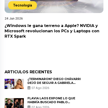
Tecnología
24 Jun 2026
¿Windows le gana terreno a Apple? NVIDIA y
Microsoft revolucionan los PCs y Laptops con
RTX Spark
ARTICULOS RECIENTES
¿TERMINARON? DIEGO CHÁVARRI
DEJÓ DE SEGUIR A GABRIELA
HERRERA Y ANUNCIA SU SALIDA
07 Ago 2026
DE PÓDCAST
FLAVIA LAOS EXPONE LO QUE
HABRÍA BUSCADO PABLO
HEREDIA CON ALE FULLER: “UNA
07 Ago 2026