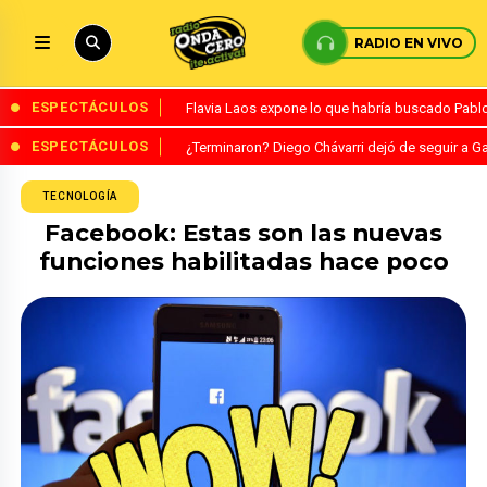
RADIO EN VIVO
ESPECTÁCULOS
Flavia Laos expone lo que habría buscado Pablo 
ESPECTÁCULOS
¿Terminaron? Diego Chávarri dejó de seguir a Ga
TECNOLOGÍA
Facebook: Estas son las nuevas
funciones habilitadas hace poco