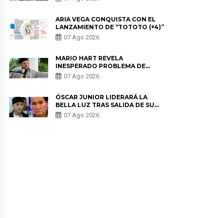
DE LAS PARTES QUERÍA EL
REMEMBER”
ARIA VEGA CONQUISTA CON EL
LANZAMIENTO DE “TOTOTO (+4)”
07 Ago 2026
MARIO HART REVELA
INESPERADO PROBLEMA DE
SALUD ANTES DE SEPARARSE DE
07 Ago 2026
KORINA: “ME ENCONTRARON UN
TUMOR”
ÓSCAR JUNIOR LIDERARÁ LA
BELLA LUZ TRAS SALIDA DE SU
PADRE POR POLÉMICA CON
07 Ago 2026
NALDY SALDAÑA