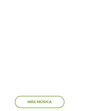
Virales
6
15 Jun 2026
por Venezuela! Así
¡Shock y tristeza en viv
aron algunos artistas
recibieron los streamers
vastador terremoto
noticia de la muerte de
MÁS MÚSICA