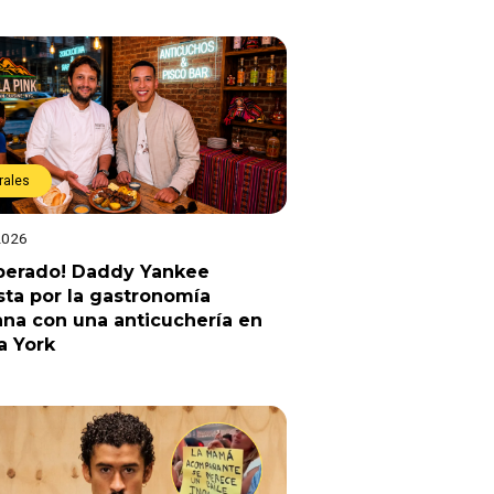
rales
2026
sperado! Daddy Yankee
ta por la gastronomía
na con una anticuchería en
a York