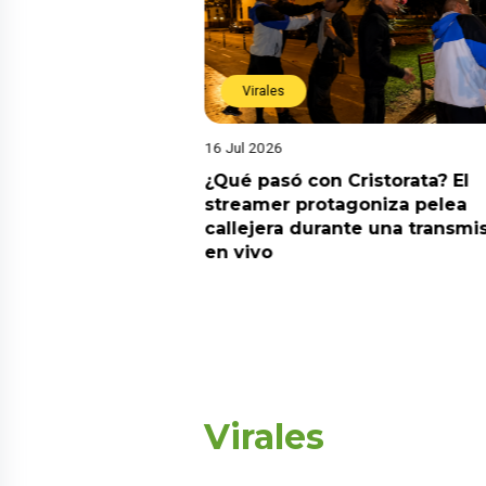
Virales
16 Jul 2026
riado el 6 de
¿Qué pasó con Cristorata? El
? Esta es la
streamer protagoniza pelea
callejera durante una transmi
en vivo
Virales