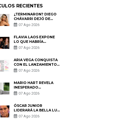
CULOS RECIENTES
¿TERMINARON? DIEGO
CHÁVARRI DEJÓ DE
SEGUIR A GABRIELA
07 Ago 2026
HERRERA Y ANUNCIA SU
SALIDA DE PÓDCAST
FLAVIA LAOS EXPONE
LO QUE HABRÍA
BUSCADO PABLO
07 Ago 2026
HEREDIA CON ALE
FULLER: “UNA DE LAS
PARTES QUERÍA EL
ARIA VEGA CONQUISTA
REMEMBER”
CON EL LANZAMIENTO
DE “TOTOTO (+4)”
07 Ago 2026
MARIO HART REVELA
INESPERADO
PROBLEMA DE SALUD
07 Ago 2026
ANTES DE SEPARARSE
DE KORINA: “ME
ENCONTRARON UN
ÓSCAR JUNIOR
TUMOR”
LIDERARÁ LA BELLA LUZ
TRAS SALIDA DE SU
07 Ago 2026
PADRE POR POLÉMICA
CON NALDY SALDAÑA