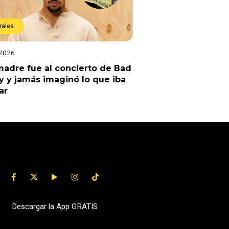
rales
 2026
adre fue al concierto de Bad
 y jamás imaginó lo que iba
ar
Descargar la App GRATIS