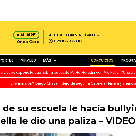
AL AIRE
REGGAETON SIN LÍMITES
02:00 - 06:00
Onda Cero
PORTES
VIRALES
MÁS
CONCURSOS
PROGR
avia Laos expone lo que habría buscado Pablo Heredia con Ale Fuller: “Una de
S
¿Terminaron? Diego Chávarri dejó de seguir a Gabriela Herrera y anunci
de su escuela le hacía bullyi
ella le dio una paliza – VIDEO