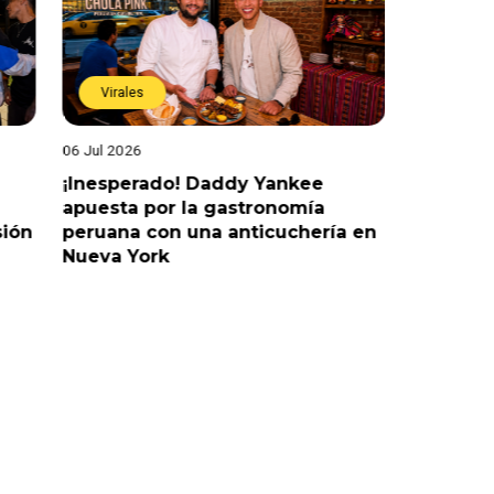
Virales
Virales
06 Jul 2026
25 Jun 202
¡Inesperado! Daddy Yankee
¡Juntos 
apuesta por la gastronomía
reaccion
sión
peruana con una anticuchería en
ante de
Nueva York