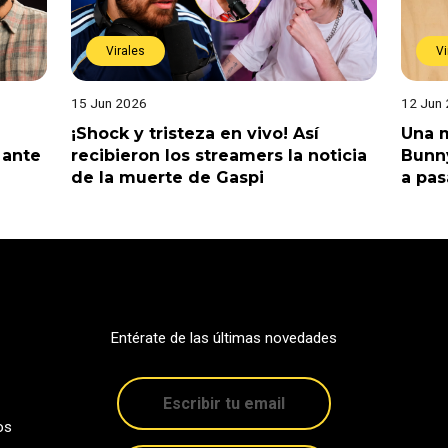
Virales
Vi
15 Jun 2026
12 Jun
¡Shock y tristeza en vivo! Así
Una m
 ante
recibieron los streamers la noticia
Bunny
de la muerte de Gaspi
a pas
Entérate de las últimas novedades
os