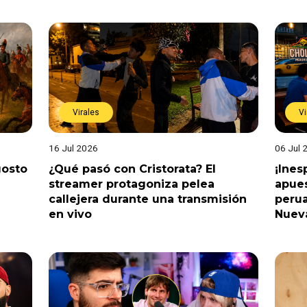
Virales
Vi
16 Jul 2026
06 Jul 
gosto
¿Qué pasó con Cristorata? El
¡Ine
streamer protagoniza pelea
apues
callejera durante una transmisión
perua
en vivo
Nuev