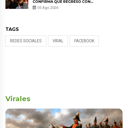
CONFIRMA QUE REGRESÓ CON
MILETT FIGUEROA: “EL AMOR
05 Ago 2026
PUDO MÁS”
TAGS
REDES SOCIALES
VIRAL
FACEBOOK
Virales