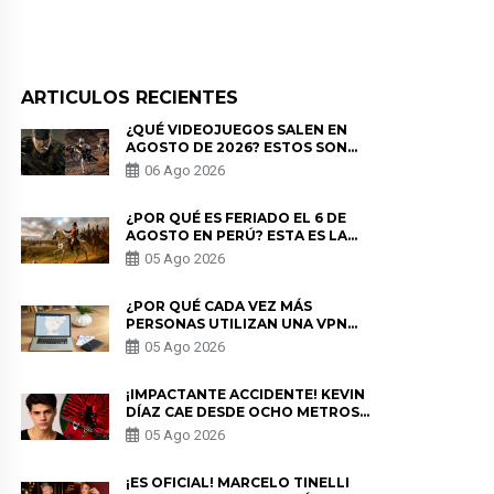
ARTICULOS RECIENTES
¿QUÉ VIDEOJUEGOS SALEN EN
AGOSTO DE 2026? ESTOS SON
LOS ESTRENOS MÁS ESPERADOS
06 Ago 2026
¿POR QUÉ ES FERIADO EL 6 DE
AGOSTO EN PERÚ? ESTA ES LA
HISTORIA
05 Ago 2026
¿POR QUÉ CADA VEZ MÁS
PERSONAS UTILIZAN UNA VPN
PARA PROTEGER SU
05 Ago 2026
PRIVACIDAD?
¡IMPACTANTE ACCIDENTE! KEVIN
DÍAZ CAE DESDE OCHO METROS
EN “ESTO ES GUERRA” Y GENERA
05 Ago 2026
PREOCUPACIÓN
¡ES OFICIAL! MARCELO TINELLI