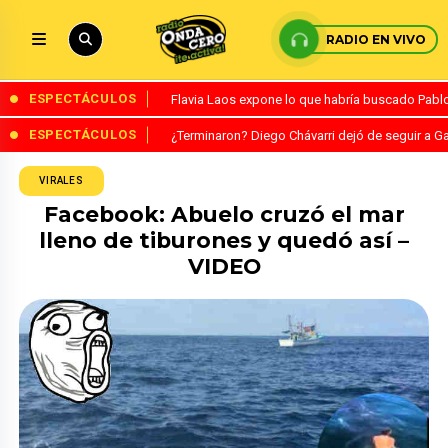
RADIO EN VIVO
ESPECTÁCULOS
Flavia Laos expone lo que habría buscado Pablo 
ESPECTÁCULOS
¿Terminaron? Diego Chávarri dejó de seguir a Ga
VIRALES
Facebook: Abuelo cruzó el mar
lleno de tiburones y quedó así –
VIDEO