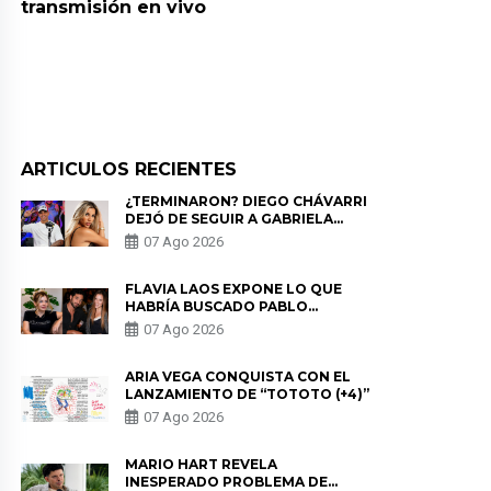
transmisión en vivo
ARTICULOS RECIENTES
¿TERMINARON? DIEGO CHÁVARRI
DEJÓ DE SEGUIR A GABRIELA
HERRERA Y ANUNCIA SU SALIDA
07 Ago 2026
DE PÓDCAST
FLAVIA LAOS EXPONE LO QUE
HABRÍA BUSCADO PABLO
HEREDIA CON ALE FULLER: “UNA
07 Ago 2026
DE LAS PARTES QUERÍA EL
REMEMBER”
ARIA VEGA CONQUISTA CON EL
LANZAMIENTO DE “TOTOTO (+4)”
07 Ago 2026
MARIO HART REVELA
INESPERADO PROBLEMA DE