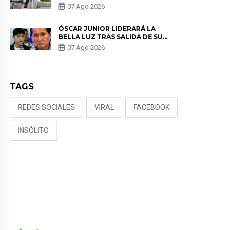
SALUD ANTES DE SEPARARSE DE
07 Ago 2026
KORINA: “ME ENCONTRARON UN
TUMOR”
ÓSCAR JUNIOR LIDERARÁ LA
BELLA LUZ TRAS SALIDA DE SU
PADRE POR POLÉMICA CON
07 Ago 2026
NALDY SALDAÑA
TAGS
REDES SOCIALES
VIRAL
FACEBOOK
INSÓLITO