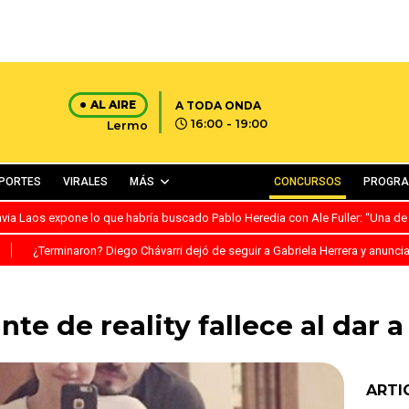
AL AIRE
A TODA ONDA
16:00 - 19:00
Lermo
PORTES
VIRALES
MÁS
CONCURSOS
PROGR
avia Laos expone lo que habría buscado Pablo Heredia con Ale Fuller: “Una de
S
¿Terminaron? Diego Chávarri dejó de seguir a Gabriela Herrera y anunci
nte de reality fallece al dar a
ARTI