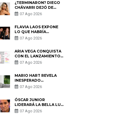
¿TERMINARON? DIEGO
CHÁVARRI DEJÓ DE
SEGUIR A GABRIELA
07 Ago 2026
HERRERA Y ANUNCIA SU
SALIDA DE PÓDCAST
FLAVIA LAOS EXPONE
LO QUE HABRÍA
BUSCADO PABLO
07 Ago 2026
HEREDIA CON ALE
FULLER: “UNA DE LAS
PARTES QUERÍA EL
ARIA VEGA CONQUISTA
REMEMBER”
CON EL LANZAMIENTO
DE “TOTOTO (+4)”
07 Ago 2026
MARIO HART REVELA
INESPERADO
PROBLEMA DE SALUD
07 Ago 2026
ANTES DE SEPARARSE
DE KORINA: “ME
ENCONTRARON UN
ÓSCAR JUNIOR
TUMOR”
LIDERARÁ LA BELLA LUZ
TRAS SALIDA DE SU
07 Ago 2026
PADRE POR POLÉMICA
CON NALDY SALDAÑA
S