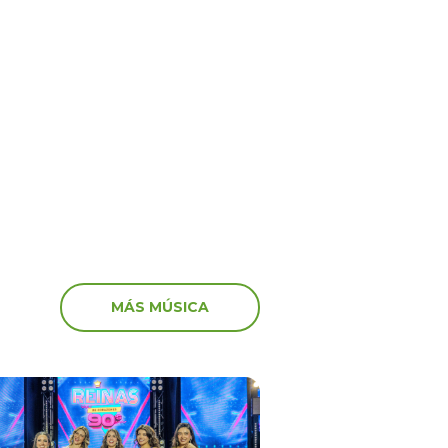
5
17 Oct 2025
ime” no va más! El
‘Peluchín’ arremete con
anuncia el fin del
artistas que participaro
 en el canal de Youtube
marcha: “Miserables”
MÁS MÚSICA