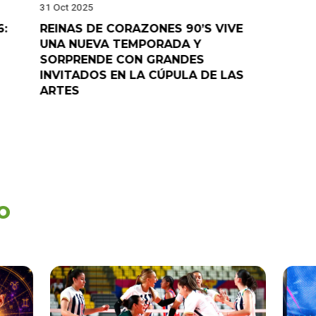
31 Oct 2025
28 Oct 202
6:
REINAS DE CORAZONES 90’S VIVE
¡”Good T
UNA NUEVA TEMPORADA Y
“Pelao” 
SORPRENDE CON GRANDES
programa
INVITADOS EN LA CÚPULA DE LAS
ARTES
o