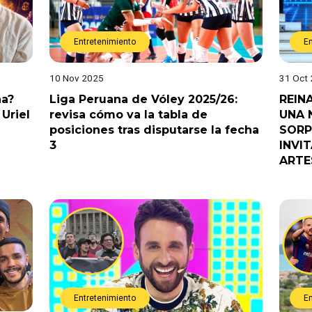
Entretenimiento
E
10 Nov 2025
31 Oct
na?
Liga Peruana de Vóley 2025/26:
REIN
Uriel
revisa cómo va la tabla de
UNA 
posiciones tras disputarse la fecha
SORP
3
INVI
ARTE
Entretenimiento
E