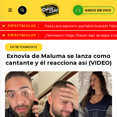
RADIO EN VIVO
ESPECTÁCULOS
Flavia Laos expone lo que habría buscado Pablo 
ESPECTÁCULOS
¿Terminaron? Diego Chávarri dejó de seguir a Ga
ENTRETENIMIENTO
Exnovia de Maluma se lanza como
cantante y él reacciona así (VIDEO)