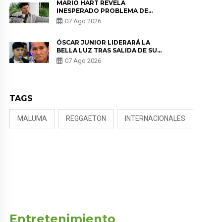
MARIO HART REVELA
INESPERADO PROBLEMA DE
SALUD ANTES DE SEPARARSE DE
07 Ago 2026
KORINA: “ME ENCONTRARON UN
TUMOR”
ÓSCAR JUNIOR LIDERARÁ LA
BELLA LUZ TRAS SALIDA DE SU
PADRE POR POLÉMICA CON
07 Ago 2026
NALDY SALDAÑA
TAGS
MALUMA
REGGAETON
INTERNACIONALES
Entretenimiento