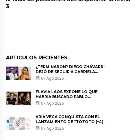
3
ARTICULOS RECIENTES
¿TERMINARON? DIEGO CHÁVARRI
DEJÓ DE SEGUIR A GABRIELA
HERRERA Y ANUNCIA SU SALIDA
07 Ago 2026
DE PÓDCAST
FLAVIA LAOS EXPONE LO QUE
HABRÍA BUSCADO PABLO
HEREDIA CON ALE FULLER: “UNA
07 Ago 2026
DE LAS PARTES QUERÍA EL
REMEMBER”
ARIA VEGA CONQUISTA CON EL
LANZAMIENTO DE “TOTOTO (+4)”
07 Ago 2026