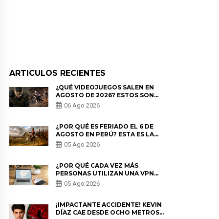
ARTICULOS RECIENTES
¿QUÉ VIDEOJUEGOS SALEN EN
AGOSTO DE 2026? ESTOS SON
LOS ESTRENOS MÁS ESPERADOS
06 Ago 2026
¿POR QUÉ ES FERIADO EL 6 DE
AGOSTO EN PERÚ? ESTA ES LA
HISTORIA
05 Ago 2026
¿POR QUÉ CADA VEZ MÁS
PERSONAS UTILIZAN UNA VPN
PARA PROTEGER SU
05 Ago 2026
PRIVACIDAD?
¡IMPACTANTE ACCIDENTE! KEVIN
DÍAZ CAE DESDE OCHO METROS