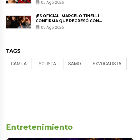
EN “ESTO ES GUERRA” Y GENERA
05 Ago 2026
PREOCUPACIÓN
¡ES OFICIAL! MARCELO TINELLI
CONFIRMA QUE REGRESÓ CON
MILETT FIGUEROA: “EL AMOR
05 Ago 2026
PUDO MÁS”
TAGS
CAMILA
SOLISTA
SAMO
EXVOCALISTA
Entretenimiento